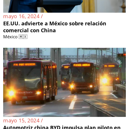
mayo 16, 2024 /
EE.UU. advierte a México sobre relación
comercial con China
México 🇲🇽
mayo 15, 2024 /
Automotriz china BYD impulsa plan piloto en