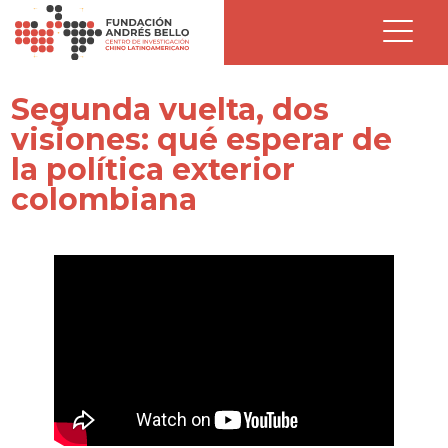
Segunda vuelta, dos
visiones: qué esperar de
la política exterior
colombiana