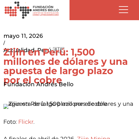
mayo 11, 2026
/
Zijin en Perú: 1,500
Actualidad
,
Perú 🇵🇪
millones de dólares y una
apuesta de largo plazo
por el cobre
Fundación Andrés Bello
Foto:
Flickr
.