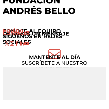
FUNDACIÓN
ANDRÉS BELLO
Equipo →
CONOCE AL EQUIPO
Contacto →
DÉJANOS UN MENSAJE
SÍGUENOS EN REDES
SOCIALES

MANTENTE AL DÍA
SUSCRÍBETE A NUESTRO
NEWSLETTER