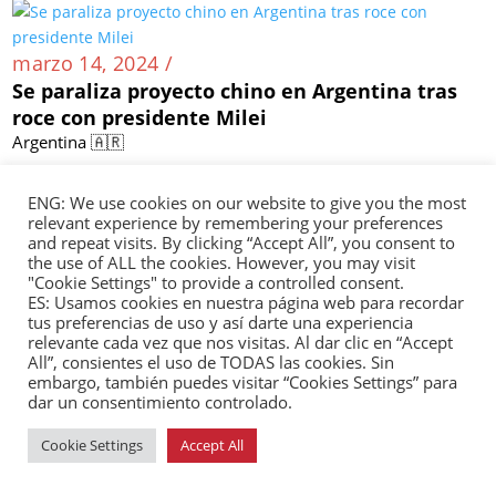
marzo 14, 2024 /
Se paraliza proyecto chino en Argentina tras
roce con presidente Milei
Argentina 🇦🇷
ENG: We use cookies on our website to give you the most
relevant experience by remembering your preferences
and repeat visits. By clicking “Accept All”, you consent to
marzo 14, 2024 /
the use of ALL the cookies. However, you may visit
China desarrollará parques solares chinos en
"Cookie Settings" to provide a controlled consent.
Cuba, pero persisten dudas sobre su eficacia
ES: Usamos cookies en nuestra página web para recordar
tus preferencias de uso y así darte una experiencia
Cuba 🇨🇺
relevante cada vez que nos visitas. Al dar clic en “Accept
All”, consientes el uso de TODAS las cookies. Sin
embargo, también puedes visitar “Cookies Settings” para
dar un consentimiento controlado.
marzo 13, 2024 /
Cookie Settings
Accept All
China no coopera con Ecuador para investigar
corrupción del exembajador Runguo