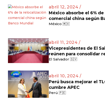
abril 12, 2024 /
México absorbe el 6% de l
comercial china según B
México 🇲🇽
abril 11, 2024 /
Vicepresidentes de El Sa
reúnen para consolidar re
El Salvador 🇸🇻
abril 10, 2024 /
Perú busca mejorar el TL
cumbre APEC
Perú 🇵🇪