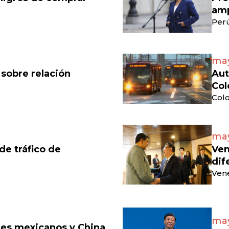
amp
Perú
may
 sobre relación
Aut
Col
Colo
may
e tráfico de
Ven
dif
Vene
may
eles mexicanos y China