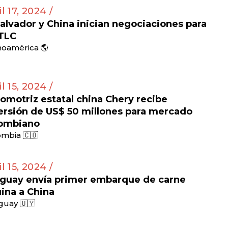
il 17, 2024 /
Salvador y China inician negociaciones para
TLC
noamérica 🌎
il 15, 2024 /
omotriz estatal china Chery recibe
ersión de US$ 50 millones para mercado
ombiano
mbia 🇨🇴
il 15, 2024 /
guay envía primer embarque de carne
ina a China
guay 🇺🇾