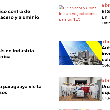
abr
ico contra de
El 
acero y aluminio
un 
Lati
abr
Aut
is en industria
inv
érica
col
Colo
abr
 paraguaya visita
Uru
azos
equ
Uru