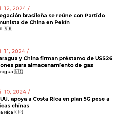
il 12, 2024 /
egación brasileña se reúne con Partido
unista de China en Pekín
il 🇧🇷
l 11, 2024 /
aragua y China firman préstamo de US$26
lones para almacenamiento de gas
ragua 🇳🇮
il 10, 2024 /
 UU. apoya a Costa Rica en plan 5G pese a
ticas chinas
a Rica 🇨🇷