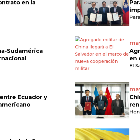
ontrato en la
Par
imp
Para
may
ina-Sudamérica
Agr
rnacional
en 
El S
may
 entre Ecuador y
Chi
damericano
ren
Hon