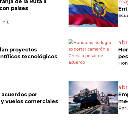
ranja de la Ruta a
may
 con países
Ent
Ecua
 🇵🇪
abr
dan proyectos
Hon
ntíficos tecnológicos
pes
Hon
abr
n acuerdos por
Emp
 y vuelos comerciales
meg
Perú