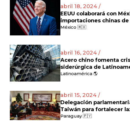
abril 18, 2024 /
EEUU colaborará con Méx
importaciones chinas de 
México 🇲🇽
abril 16, 2024 /
Acero chino fomenta cris
siderúrgica de Latinoam
Latinoamérica 🌎
abril 15, 2024 /
Delegación parlamentaria
Taiwán para fortalecer l
Paraguay 🇵🇾