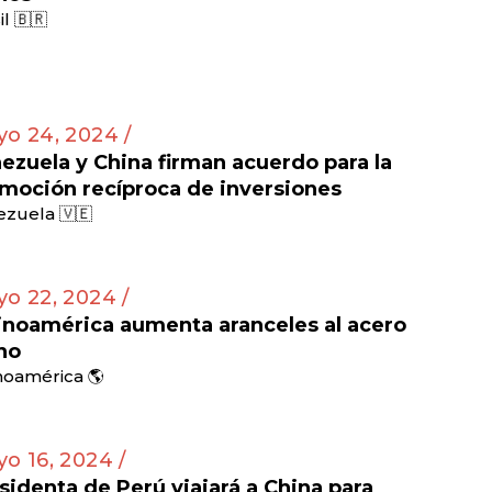
il 🇧🇷
o 24, 2024 /
ezuela y China firman acuerdo para la
moción recíproca de inversiones
zuela 🇻🇪
o 22, 2024 /
inoamérica aumenta aranceles al acero
no
noamérica 🌎
o 16, 2024 /
sidenta de Perú viajará a China para