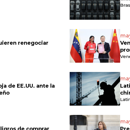
Bras
may
uieren renegociar
Ven
pro
Vene
may
a de EE.UU. ante la
Lat
leño
chi
Lati
may
ligros de comprar
Pre