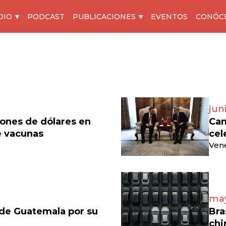
DIO
PODCAST
PUBLICACIONES
EVENTOS
CONÓC
jun
lones de dólares en
Can
e vacunas
cel
Vene
may
 de Guatemala por su
Bra
chi