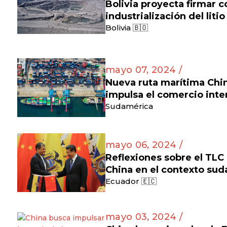
Bolivia proyecta firmar c
industrialización del litio
Bolivia 🇧🇴
mayo 07, 2024 /
Nueva ruta marítima Ch
impulsa el comercio inte
Sudamérica
mayo 06, 2024 /
Reflexiones sobre el TLC
China en el contexto su
Ecuador 🇪🇨
mayo 03, 2024 /