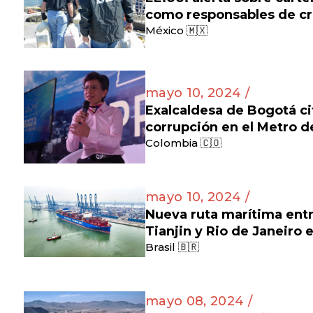
como responsables de cr
México 🇲🇽
mayo 10, 2024 /
Exalcaldesa de Bogotá ci
corrupción en el Metro 
Colombia 🇨🇴
mayo 10, 2024 /
Nueva ruta marítima entr
Tianjin y Rio de Janeiro 
Brasil 🇧🇷
mayo 08, 2024 /