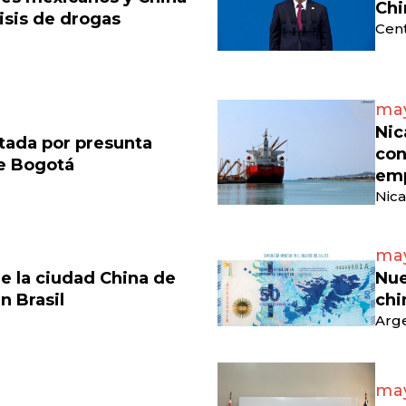
Chi
isis de drogas
Cen
may
Nic
tada por presunta
con
de Bogotá
emp
Nica
may
e la ciudad China de
Nue
en Brasil
chi
Arge
may