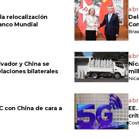
abr
a relocalización
Del
anco Mundial
Com
Bras
abri
lvador y China se
Nic
laciones bilaterales
mil
Nica
abr
C con China de cara a
EE.
crí
Cost