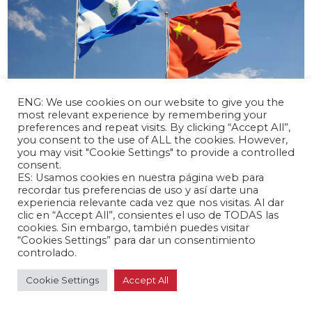
ENG: We use cookies on our website to give you the
most relevant experience by remembering your
preferences and repeat visits. By clicking “Accept All”,
abril 17, 2024 /
you consent to the use of ALL the cookies. However,
you may visit "Cookie Settings" to provide a controlled
El Salvador y China inician negociaciones
consent.
para un TLC
ES: Usamos cookies en nuestra página web para
Latinoamérica 🌎
recordar tus preferencias de uso y así darte una
experiencia relevante cada vez que nos visitas. Al dar
clic en “Accept All”, consientes el uso de TODAS las
cookies. Sin embargo, también puedes visitar
“Cookies Settings” para dar un consentimiento
controlado.
Cookie Settings
Accept All