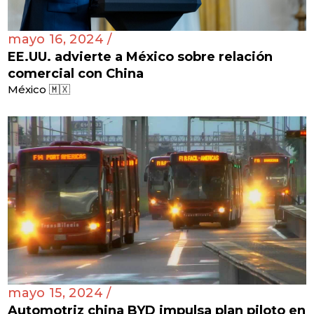
mayo 16, 2024 /
EE.UU. advierte a México sobre relación
comercial con China
México 🇲🇽
mayo 15, 2024 /
Automotriz china BYD impulsa plan piloto en