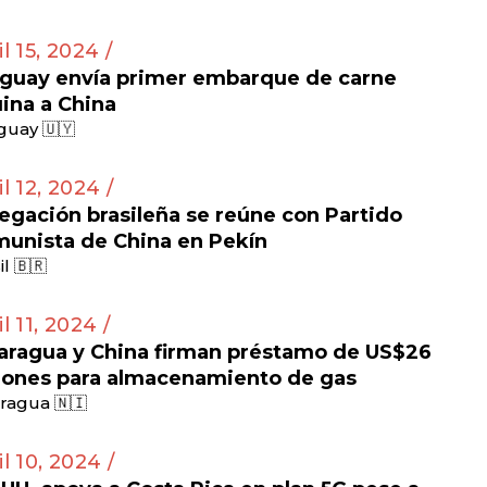
il 15, 2024 /
guay envía primer embarque de carne
ina a China
guay 🇺🇾
il 12, 2024 /
egación brasileña se reúne con Partido
unista de China en Pekín
il 🇧🇷
l 11, 2024 /
aragua y China firman préstamo de US$26
lones para almacenamiento de gas
ragua 🇳🇮
il 10, 2024 /