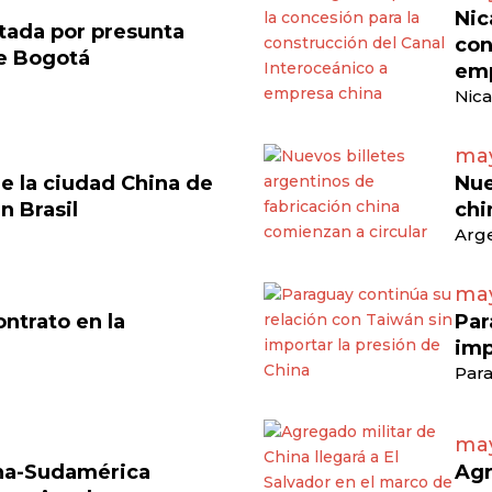
Nic
tada por presunta
con
de Bogotá
emp
Nica
may
e la ciudad China de
Nue
en Brasil
chi
Arge
may
ontrato en la
Par
imp
Para
may
ina-Sudamérica
Agr