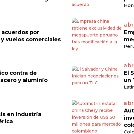
Hon
abr
n acuerdos por
Emp
 y vuelos comerciales
meg
Perú
abr
ico contra de
El 
acero y aluminio
un 
Lati
abr
Aut
is en industria
inv
érica
col
Colo