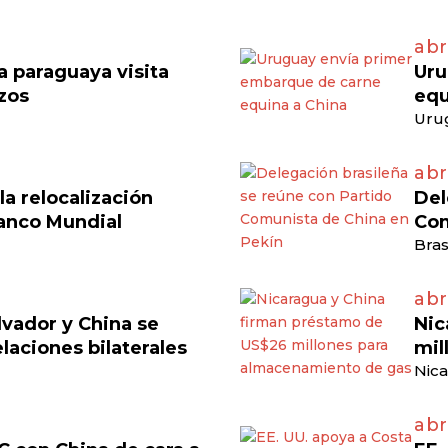
abr
 paraguaya visita
Uru
azos
equ
Uru
abr
a relocalización
Del
anco Mundial
Com
Bras
abri
lvador y China se
Nic
laciones bilaterales
mil
Nica
abr