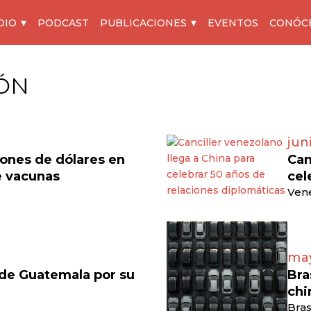
DIO
PODCAST
PUBLICACIONES
EVENTOS
CONÓC
ÓN
jun
lones de dólares en
Can
e vacunas
cel
Vene
may
 de Guatemala por su
Bra
chi
Bras