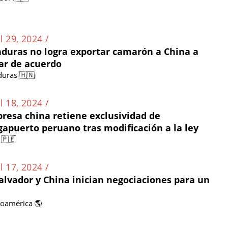
l 29, 2024 /
duras no logra exportar camarón a China a
ar de acuerdo
uras 🇭🇳
l 18, 2024 /
resa china retiene exclusividad de
apuerto peruano tras modificación a la ley
 🇵🇪
l 17, 2024 /
Salvador y China inician negociaciones para un
noamérica 🌎