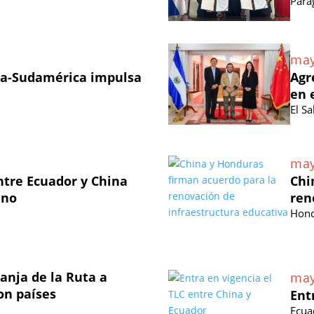
Para
may
na-Sudamérica impulsa
Agr
en 
El S
may
ntre Ecuador y China
Chi
ano
ren
Hond
anja de la Ruta a
may
on países
Ent
Ecua