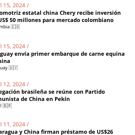
l 15, 2024 /
omotriz estatal china Chery recibe inversión
US$ 50 millones para mercado colombiano
mbia 🇨🇴
l 15, 2024 /
guay envía primer embarque de carne equina
hina
uay 🇺🇾
l 12, 2024 /
egación brasileña se reúne con Partido
unista de China en Pekín
l 🇧🇷
l 11, 2024 /
aragua y China firman préstamo de US$26