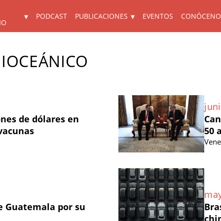
PODCAST
PUBLICACIONES
EVENTOS
CONÓCENO
IO
IOCEÁNICO
juni
ones de dólares en
Can
 vacunas
50 
Vene
may
e Guatemala por su
Bra
chi