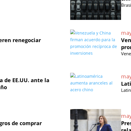
Brasi
may
eren renegociar
Ven
pro
Vene
may
 de EE.UU. ante la
Lat
eño
Lati
may
igros de comprar
Pre
rel