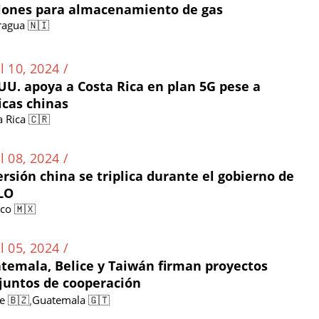
lones para almacenamiento de gas
ragua 🇳🇮
l 10, 2024 /
 UU. apoya a Costa Rica en plan 5G pese a
ticas chinas
a Rica 🇨🇷
l 08, 2024 /
ersión china se triplica durante el gobierno de
LO
co 🇲🇽
l 05, 2024 /
temala, Belice y Taiwán firman proyectos
juntos de cooperación
,
ce 🇧🇿
Guatemala 🇬🇹