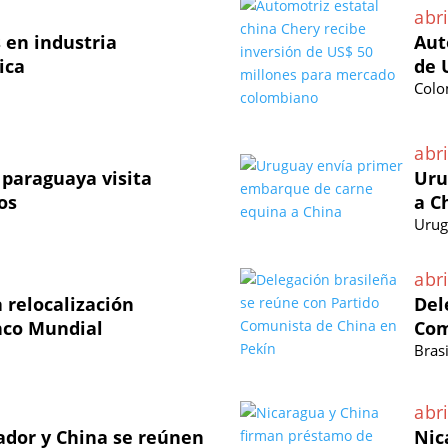
abri
 en industria
Aut
ica
de 
Colo
abri
paraguaya visita
Uru
os
a C
Urug
abri
 relocalización
Del
nco Mundial
Com
Brasi
abri
vador y China se reúnen
Nic