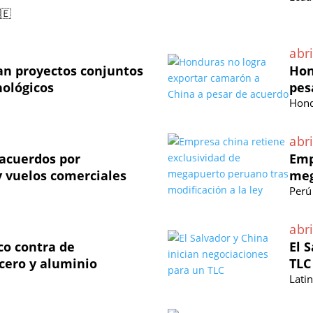
🇪
abri
an proyectos conjuntos
Hon
nológicos
pes
Hond
abri
acuerdos por
Emp
 vuelos comerciales
meg
Perú
abri
co contra de
El 
cero y aluminio
TLC
Lati