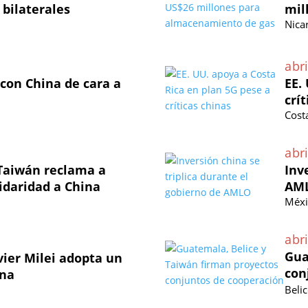
 bilaterales
mil
Nica
abri
 con China de cara a
EE.
crí
Cost
abri
 Taiwán reclama a
Inv
lidaridad a China
AM
Méxi
abri
Gua
vier Milei adopta un
con
ina
Beli