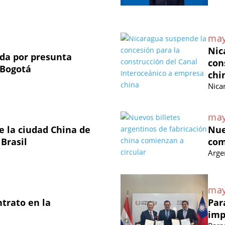
may
Nic
ada por presunta
con
 Bogotá
chi
Nica
may
 la ciudad China de
Nue
 Brasil
com
Arge
may
ntrato en la
Par
imp