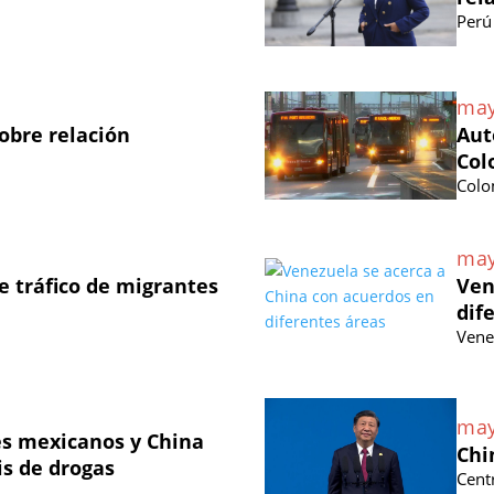
Perú
may
obre relación
Aut
Col
Colo
may
 tráfico de migrantes
Ven
dif
Vene
may
les mexicanos y China
Chi
is de drogas
Cent