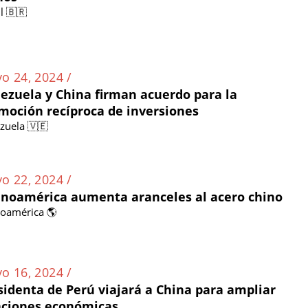
l 🇧🇷
o 24, 2024 /
ezuela y China firman acuerdo para la
moción recíproca de inversiones
zuela 🇻🇪
o 22, 2024 /
inoamérica aumenta aranceles al acero chino
noamérica 🌎
o 16, 2024 /
sidenta de Perú viajará a China para ampliar
aciones económicas