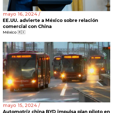
mayo 16, 2024 /
EE.UU. advierte a México sobre relación
comercial con China
México 🇲🇽
mayo 15, 2024 /
Automotriz china BYD impulsa plan piloto en