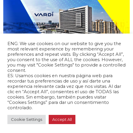
ENG: We use cookies on our website to give you the
most relevant experience by remembering your
abril 15, 2024 /
preferences and repeat visits. By clicking “Accept All”,
you consent to the use of ALL the cookies. However,
Automotriz estatal china Chery recibe
you may visit "Cookie Settings" to provide a controlled
inversión de US$ 50 millones para mercado
consent.
colombiano
ES: Usamos cookies en nuestra página web para
recordar tus preferencias de uso y así darte una
Colombia 🇨🇴
experiencia relevante cada vez que nos visitas. Al dar
clic en “Accept All”, consientes el uso de TODAS las
cookies. Sin embargo, también puedes visitar
“Cookies Settings” para dar un consentimiento
controlado.
Cookie Settings
Accept All