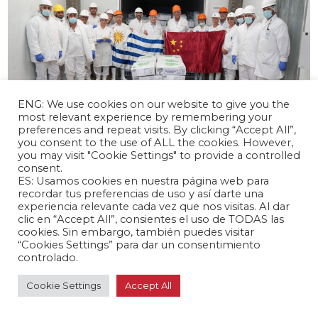
ENG: We use cookies on our website to give you the
most relevant experience by remembering your
preferences and repeat visits. By clicking “Accept All”,
abril 15, 2024 /
you consent to the use of ALL the cookies. However,
you may visit "Cookie Settings" to provide a controlled
Uruguay envía primer embarque de carne
consent.
equina a China
ES: Usamos cookies en nuestra página web para
Uruguay 🇺🇾
recordar tus preferencias de uso y así darte una
experiencia relevante cada vez que nos visitas. Al dar
clic en “Accept All”, consientes el uso de TODAS las
cookies. Sin embargo, también puedes visitar
“Cookies Settings” para dar un consentimiento
controlado.
abril 12, 2024 /
México absorbe el 6% de la relocalización
Cookie Settings
Accept All
comercial china según Banco Mundial
México 🇲🇽