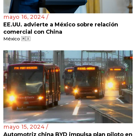
mayo 16, 2024 /
EE.UU. advierte a México sobre relación
comercial con China
México 🇲🇽
mayo 15, 2024 /
Automotriz china BYD impulsa plan piloto en