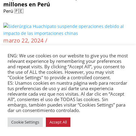
millones en Perú
Perú 🇵🇪
marzo 22, 2024 /
Siderúrgica Huachipato suspende operaciones
debido al impacto de las importaciones chinas
ENG: We use cookies on our website to give you the most
relevant experience by remembering your preferences
Chile 🇨🇱
and repeat visits. By clicking “Accept All”, you consent to
the use of ALL the cookies. However, you may visit
"Cookie Settings" to provide a controlled consent.
ES: Usamos cookies en nuestra página web para recordar
tus preferencias de uso y así darte una experiencia
marzo 22, 2024 /
relevante cada vez que nos visitas. Al dar clic en “Accept
Frente al aumento del consumo de café en
All”, consientes el uso de TODAS las cookies. Sin
embargo, también puedes visitar “Cookies Settings” para
China, el café colombiano adquiere
dar un consentimiento controlado.
importancia
Colombia 🇨🇴
Cookie Settings
Accept All