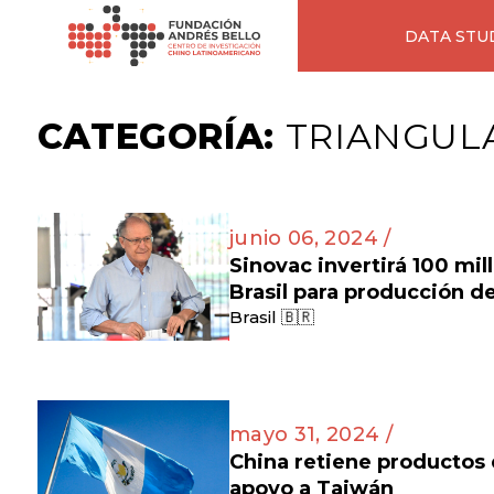
DATA STU
CATEGORÍA:
TRIANGULA
junio 06, 2024 /
Sinovac invertirá 100 mil
Brasil para producción d
Brasil 🇧🇷
mayo 31, 2024 /
China retiene productos
apoyo a Taiwán