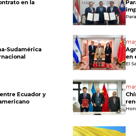
ontrato en la
Par
imp
Para
may
ina-Sudamérica
Agr
rnacional
en 
El S
may
 entre Ecuador y
Chi
damericano
ren
Hon