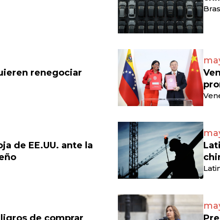
Bras
may
uieren renegociar
Ven
pro
Vene
may
a de EE.UU. ante la
Lat
leño
chi
Lati
may
ligros de comprar
Pre