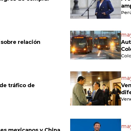
amp
Perú
may
 sobre relación
Aut
Col
Colo
may
e tráfico de
Ven
dif
Vene
may
eles mexicanos y China