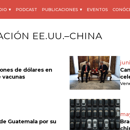
DIO
PODCAST
PUBLICACIONES
EVENTOS
CONÓC
CIÓN EE.UU.–CHINA
jun
lones de dólares en
Can
e vacunas
cel
Vene
may
 de Guatemala por su
Bra
chi