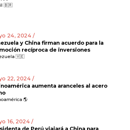
il 🇧🇷
o 24, 2024 /
ezuela y China firman acuerdo para la
moción recíproca de inversiones
zuela 🇻🇪
o 22, 2024 /
inoamérica aumenta aranceles al acero
no
noamérica 🌎
o 16, 2024 /
sidenta de Perú viajará a China para