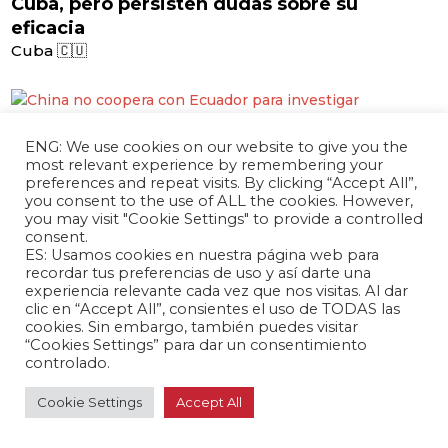
Cuba, pero persisten dudas sobre su
eficacia
Cuba 🇨🇺
marzo 13, 2024 /
ENG: We use cookies on our website to give you the
most relevant experience by remembering your
China no coopera con Ecuador para
preferences and repeat visits. By clicking “Accept All”,
investigar corrupción del exembajador
you consent to the use of ALL the cookies. However,
Runguo
you may visit "Cookie Settings" to provide a controlled
consent.
Ecuador 🇪🇨
ES: Usamos cookies en nuestra página web para
recordar tus preferencias de uso y así darte una
experiencia relevante cada vez que nos visitas. Al dar
clic en “Accept All”, consientes el uso de TODAS las
cookies. Sin embargo, también puedes visitar
marzo 13, 2024 /
“Cookies Settings” para dar un consentimiento
Xu Xueyuan fue designada como nueva
controlado.
embajadora de China en Panamá
Cookie Settings
Accept All
Panamá 🇵🇦