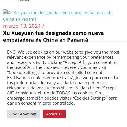
marzo 13, 2024 /
Xu Xueyuan fue designada como nueva
embajadora de China en Panamá
Panamá 🇵🇦
ENG: We use cookies on our website to give you the most
relevant experience by remembering your preferences
and repeat visits. By clicking “Accept All”, you consent to
the use of ALL the cookies. However, you may visit
"Cookie Settings" to provide a controlled consent.
marzo 13, 2024 /
ES: Usamos cookies en nuestra página web para recordar
Ciudad hondureña de San Pedro Sula se
tus preferencias de uso y así darte una experiencia
hermana con ciudad china
relevante cada vez que nos visitas. Al dar clic en “Accept
All”, consientes el uso de TODAS las cookies. Sin
Honduras 🇭🇳
embargo, también puedes visitar “Cookies Settings” para
dar un consentimiento controlado.
Cookie Settings
Accept All
marzo 13, 2024 /