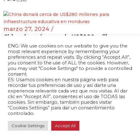
marzo 27, 2024 /
China donará cerca de US$280 millones para
infraestructura educativa en Honduras
ENG: We use cookies on our website to give you the
Honduras 🇭🇳
most relevant experience by remembering your
preferences and repeat visits. By clicking “Accept All”,
you consent to the use of ALL the cookies. However,
you may visit "Cookie Settings" to provide a controlled
consent.
ES: Usamos cookies en nuestra página web para
marzo 27, 2024 /
recordar tus preferencias de uso y así darte una
BYD y Raízen colaboran en la construcción
experiencia relevante cada vez que nos visitas. Al dar
de nueve plantas fotovoltaicas en Brasil
clic en “Accept All”, consientes el uso de TODAS las
cookies. Sin embargo, también puedes visitar
Brasil 🇧🇷
“Cookies Settings” para dar un consentimiento
controlado.
Cookie Settings
Accept All
marzo 26, 2024 /