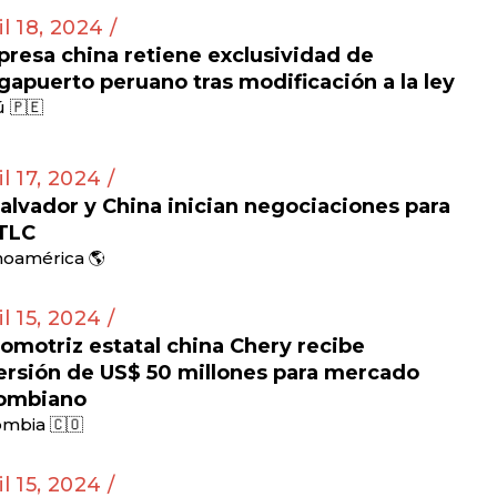
il 18, 2024 /
resa china retiene exclusividad de
apuerto peruano tras modificación a la ley
 🇵🇪
il 17, 2024 /
Salvador y China inician negociaciones para
TLC
noamérica 🌎
il 15, 2024 /
omotriz estatal china Chery recibe
ersión de US$ 50 millones para mercado
ombiano
mbia 🇨🇴
il 15, 2024 /