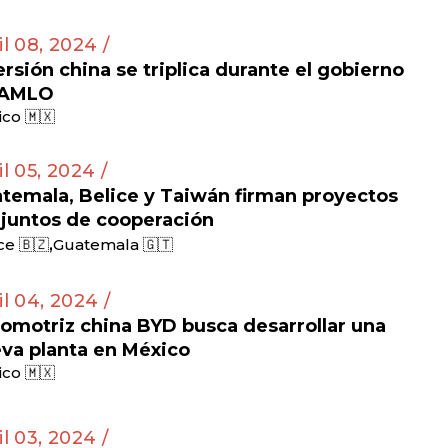
il 08, 2024 /
ersión china se triplica durante el gobierno
 AMLO
co 🇲🇽
il 05, 2024 /
temala, Belice y Taiwán firman proyectos
juntos de cooperación
,
ce 🇧🇿
Guatemala 🇬🇹
il 04, 2024 /
omotriz china BYD busca desarrollar una
va planta en México
co 🇲🇽
il 03, 2024 /