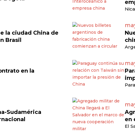
emp
Nica
may
e la ciudad China de
Nue
en Brasil
chi
Arge
may
ontrato en la
Par
imp
Para
may
ina-Sudamérica
Agr
rnacional
en 
El S