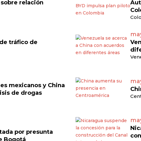
 sobre relación
Aut
Col
Colo
may
e tráfico de
Ven
dif
Vene
may
eles mexicanos y China
Chi
isis de drogas
Cen
may
Nic
tada por presunta
con
de Bogotá