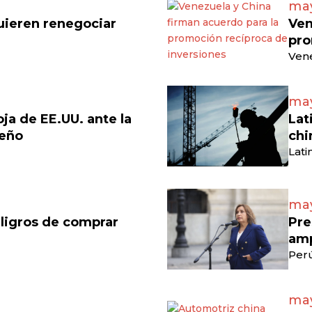
may
uieren renegociar
Ven
pro
Vene
may
a de EE.UU. ante la
Lat
leño
chi
Lati
may
ligros de comprar
Pre
amp
Perú
may