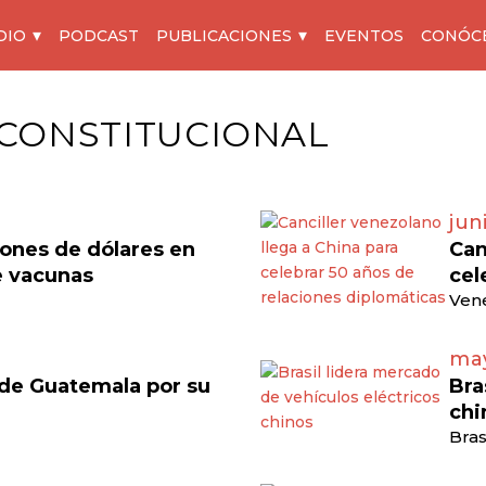
DIO
PODCAST
PUBLICACIONES
EVENTOS
CONÓC
CONSTITUCIONAL
jun
lones de dólares en
Can
e vacunas
cel
Vene
may
 de Guatemala por su
Bra
chi
Bras