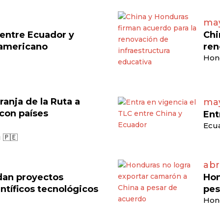
may
 entre Ecuador y
Chi
damericano
ren
Hon
ranja de la Ruta a
may
 con países
Ent
Ecua
 🇵🇪
abr
dan proyectos
Hon
ntíficos tecnológicos
pes
Hon