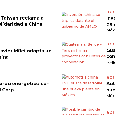
abr
, Taiwán reclama a
Inv
olidaridad a China
de
Méxi
abr
Gua
avier Milei adopta un
con
hina
Beli
abr
cuerdo energético con
Aut
d Corp
nue
Méxi
abr