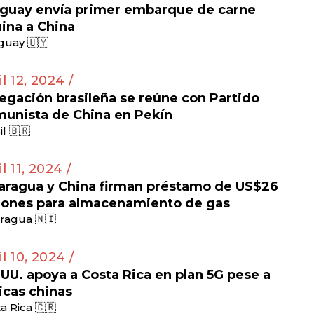
guay envía primer embarque de carne
ina a China
guay 🇺🇾
il 12, 2024 /
egación brasileña se reúne con Partido
unista de China en Pekín
il 🇧🇷
l 11, 2024 /
aragua y China firman préstamo de US$26
lones para almacenamiento de gas
ragua 🇳🇮
il 10, 2024 /
 UU. apoya a Costa Rica en plan 5G pese a
ticas chinas
a Rica 🇨🇷