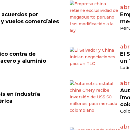
abr
n acuerdos por
Emp
 y vuelos comerciales
meg
Perú
abr
ico contra de
El 
acero y aluminio
un 
Lati
abr
Aut
is en industria
inv
érica
col
Colo
abr