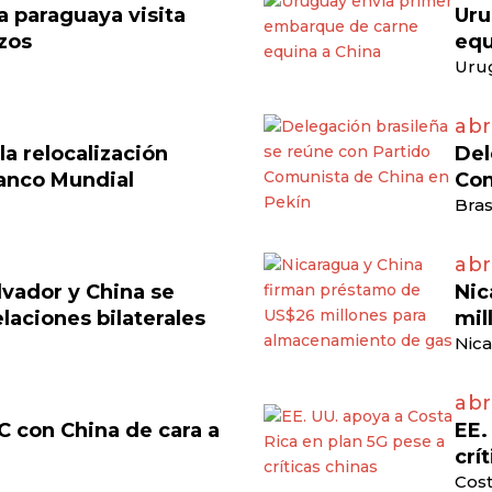
 paraguaya visita
Uru
azos
equ
Uru
abr
a relocalización
Del
anco Mundial
Com
Bras
abri
lvador y China se
Nic
laciones bilaterales
mil
Nica
abr
C con China de cara a
EE.
crí
Cost