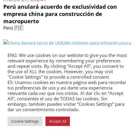
Perú anulará acuerdo de exclusividad con
empresa china para construcción de
macropuerto
Perú 🇵🇪
ENG: We use cookies on our website to give you the most
marzo 27, 2024 /
relevant experience by remembering your preferences
China donará cerca de US$280 millones para
and repeat visits. By clicking “Accept All”, you consent to
infraestructura educativa en Honduras
the use of ALL the cookies. However, you may visit
"Cookie Settings" to provide a controlled consent.
Honduras 🇭🇳
ES: Usamos cookies en nuestra página web para recordar
tus preferencias de uso y así darte una experiencia
relevante cada vez que nos visitas. Al dar clic en “Accept
All”, consientes el uso de TODAS las cookies. Sin
embargo, también puedes visitar “Cookies Settings” para
marzo 27, 2024 /
dar un consentimiento controlado.
BYD y Raízen colaboran en la construcción de
Cookie Settings
Accept All
nueve plantas fotovoltaicas en Brasil
Brasil 🇧🇷