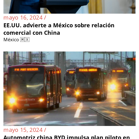
mayo 16, 2024 /
EE.UU. advierte a México sobre relación
comercial con China
México 🇲🇽
mayo 15, 2024 /
Automotriz china BYD impulsa plan piloto en