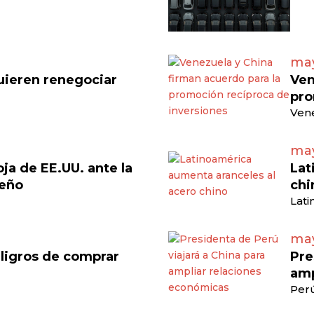
may
uieren renegociar
Ven
pro
Vene
may
a de EE.UU. ante la
Lat
leño
chi
Lati
may
ligros de comprar
Pre
amp
Perú