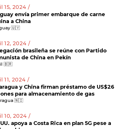
il 15, 2024 /
guay envía primer embarque de carne
ina a China
guay 🇺🇾
il 12, 2024 /
egación brasileña se reúne con Partido
unista de China en Pekín
il 🇧🇷
l 11, 2024 /
aragua y China firman préstamo de US$26
lones para almacenamiento de gas
ragua 🇳🇮
il 10, 2024 /
 UU. apoya a Costa Rica en plan 5G pese a