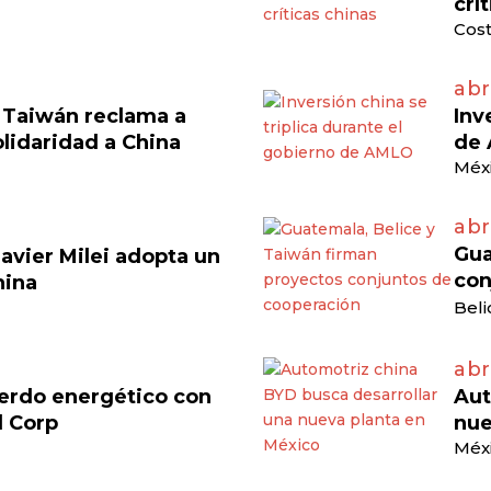
crí
Cost
abr
, Taiwán reclama a
Inv
olidaridad a China
de
Méxi
abr
Gua
avier Milei adopta un
con
hina
Beli
abr
cuerdo energético con
Aut
d Corp
nue
Méxi