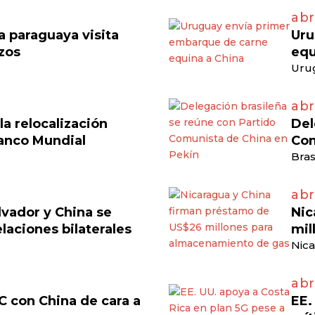
abr
 paraguaya visita
Uru
azos
equ
Uru
abr
a relocalización
Del
anco Mundial
Com
Bras
abri
lvador y China se
Nic
laciones bilaterales
mil
Nica
abr
C con China de cara a
EE.