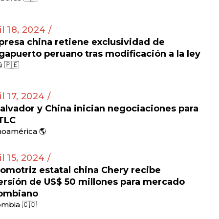
il 18, 2024 /
resa china retiene exclusividad de
apuerto peruano tras modificación a la ley
 🇵🇪
il 17, 2024 /
Salvador y China inician negociaciones para
TLC
noamérica 🌎
il 15, 2024 /
omotriz estatal china Chery recibe
ersión de US$ 50 millones para mercado
ombiano
mbia 🇨🇴