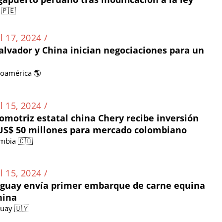
 🇵🇪
l 17, 2024 /
Salvador y China inician negociaciones para un
noamérica 🌎
l 15, 2024 /
omotriz estatal china Chery recibe inversión
US$ 50 millones para mercado colombiano
mbia 🇨🇴
l 15, 2024 /
guay envía primer embarque de carne equina
hina
uay 🇺🇾