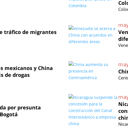
Col
Colo
may
 tráfico de migrantes
Ven
dif
Vene
may
les mexicanos y China
Chi
is de drogas
Cent
may
Nic
ada por presunta
con
 Bogotá
chi
Nica