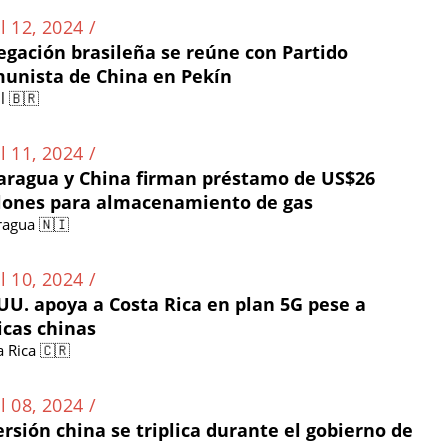
l 12, 2024 /
egación brasileña se reúne con Partido
unista de China en Pekín
l 🇧🇷
l 11, 2024 /
aragua y China firman préstamo de US$26
lones para almacenamiento de gas
ragua 🇳🇮
l 10, 2024 /
 UU. apoya a Costa Rica en plan 5G pese a
ticas chinas
a Rica 🇨🇷
l 08, 2024 /
ersión china se triplica durante el gobierno de