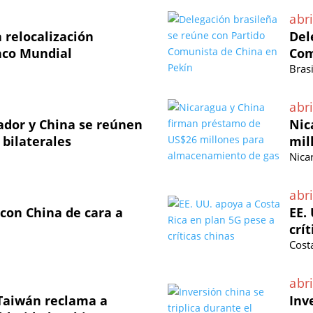
abri
 relocalización
Del
nco Mundial
Com
Brasi
abri
vador y China se reúnen
Nic
 bilaterales
mil
Nica
abri
 con China de cara a
EE.
crí
Cost
abri
 Taiwán reclama a
Inv