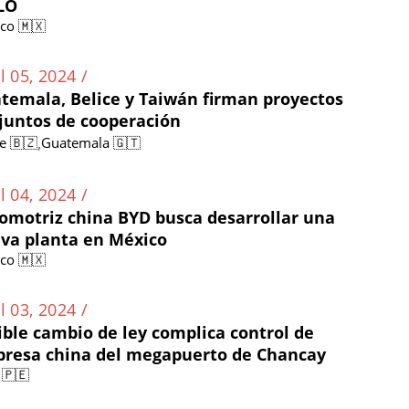
LO
co 🇲🇽
l 05, 2024 /
temala, Belice y Taiwán firman proyectos
juntos de cooperación
,
ce 🇧🇿
Guatemala 🇬🇹
l 04, 2024 /
omotriz china BYD busca desarrollar una
va planta en México
co 🇲🇽
l 03, 2024 /
ible cambio de ley complica control de
resa china del megapuerto de Chancay
 🇵🇪