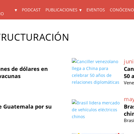
PODCAST
PUBLICACIONES
EVENTOS
CONÓCENO
IO
TRUCTURACIÓN
juni
ones de dólares en
Can
 vacunas
50 
Vene
may
e Guatemala por su
Bra
chi
Brasi