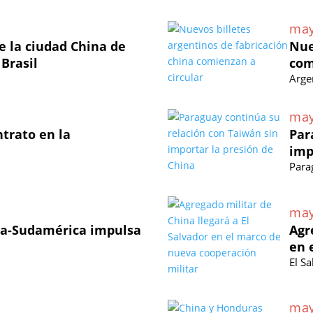
may
 la ciudad China de
Nue
 Brasil
com
Arge
may
ntrato en la
Par
imp
Para
may
na-Sudamérica impulsa
Agr
en 
El S
may