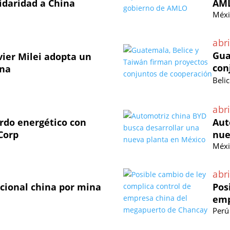
lidaridad a China
AM
Méxi
abri
Gua
vier Milei adopta un
con
ina
Beli
abri
erdo energético con
Aut
Corp
nue
Méxi
abri
acional china por mina
Pos
emp
Perú