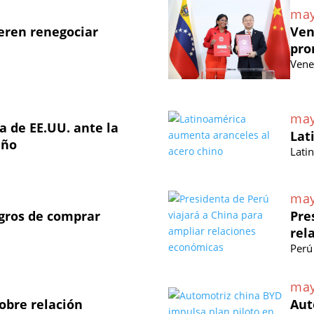
may
eren renegociar
Ven
pro
Vene
may
 de EE.UU. ante la
Lat
eño
Lati
may
igros de comprar
Pre
rel
Perú
may
obre relación
Aut