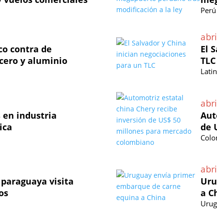
Perú
abri
co contra de
El 
cero y aluminio
TLC
Lati
abri
 en industria
Aut
ica
de 
Colo
abri
paraguaya visita
Uru
os
a C
Urug