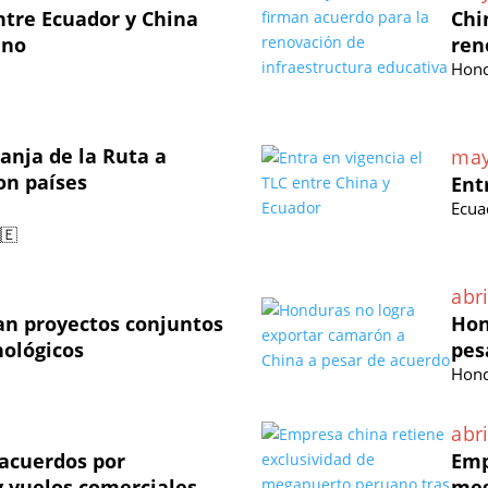
ntre Ecuador y China
Chi
ano
ren
Hond
anja de la Ruta a
may
on países
Ent
Ecua
🇪
abri
an proyectos conjuntos
Hon
nológicos
pes
Hond
abri
acuerdos por
Emp
 vuelos comerciales
meg