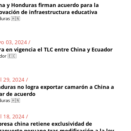
na y Honduras firman acuerdo para la
ovación de infraestructura educativa
uras 🇭🇳
o 03, 2024 /
ra en vigencia el TLC entre China y Ecuador
dor 🇪🇨
l 29, 2024 /
duras no logra exportar camarón a China a
ar de acuerdo
uras 🇭🇳
l 18, 2024 /
resa china retiene exclusividad de
apuerto peruano tras modificación a la ley