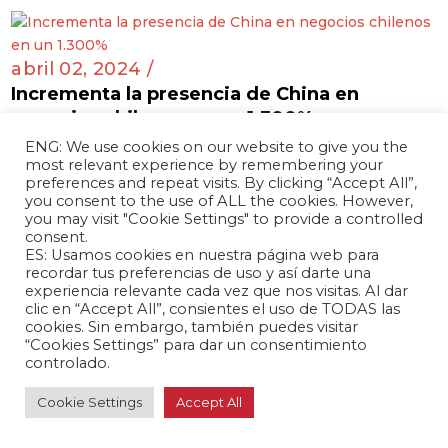
abril 02, 2024 /
Incrementa la presencia de China en
negocios chilenos en un 1.300%
Chile 🇨🇱
ENG: We use cookies on our website to give you the
most relevant experience by remembering your
preferences and repeat visits. By clicking “Accept All”,
you consent to the use of ALL the cookies. However,
you may visit "Cookie Settings" to provide a controlled
abril 01, 2024 /
consent.
ES: Usamos cookies en nuestra página web para
La polémica de Lionel Messi en Hong Kong:
recordar tus preferencias de uso y así darte una
Un inesperado drama diplomático
experiencia relevante cada vez que nos visitas. Al dar
Editoriales
clic en “Accept All”, consientes el uso de TODAS las
cookies. Sin embargo, también puedes visitar
“Cookies Settings” para dar un consentimiento
controlado.
marzo 27, 2024 /
Cookie Settings
Accept All
Perú anulará acuerdo de exclusividad con