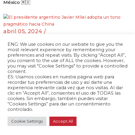
México 🇲🇽
abril 05, 2024 /
El presidente argentino Javier Milei adopta
ENG: We use cookies on our website to give you the
un tono pragmático hacia China
most relevant experience by remembering your
Argentina 🇦🇷
preferences and repeat visits. By clicking “Accept All”,
you consent to the use of ALL the cookies. However,
you may visit "Cookie Settings" to provide a controlled
consent.
ES: Usamos cookies en nuestra página web para
abril 05, 2024 /
recordar tus preferencias de uso y así darte una
experiencia relevante cada vez que nos visitas. Al dar
Guatemala, Belice y Taiwán firman
clic en “Accept All”, consientes el uso de TODAS las
proyectos conjuntos de cooperación
cookies. Sin embargo, también puedes visitar
,
Belice 🇧🇿
Guatemala 🇬🇹
“Cookies Settings” para dar un consentimiento
controlado.
Cookie Settings
Accept All
abril 04, 2024 /