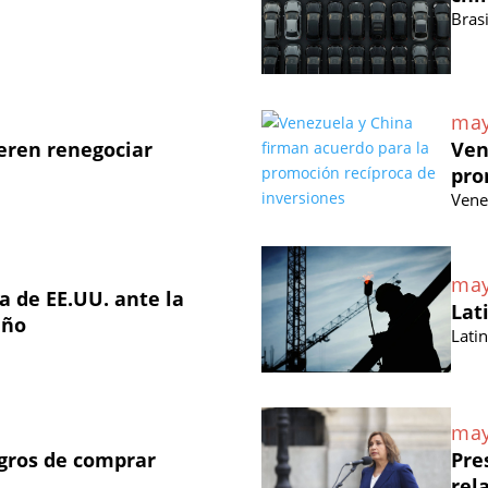
Brasi
may
eren renegociar
Ven
pro
Vene
may
 de EE.UU. ante la
Lat
eño
Lati
may
igros de comprar
Pre
rel