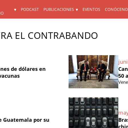
PODCAST
PUBLICACIONES
EVENTOS
CONÓCENO
IO
RA EL CONTRABANDO
juni
ones de dólares en
Can
 vacunas
50 
Vene
may
e Guatemala por su
Bra
chi