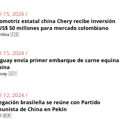
l 15, 2024 /
omotriz estatal china Chery recibe inversión
US$ 50 millones para mercado colombiano
mbia 🇨🇴
l 15, 2024 /
guay envía primer embarque de carne equina
hina
uay 🇺🇾
l 12, 2024 /
egación brasileña se reúne con Partido
unista de China en Pekín
l 🇧🇷