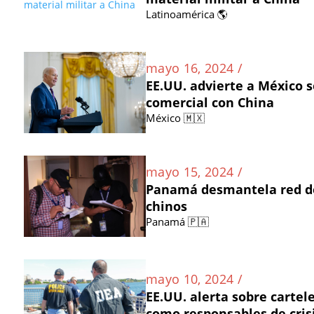
Latinoamérica 🌎
mayo 16, 2024 /
EE.UU. advierte a México s
comercial con China
México 🇲🇽
mayo 15, 2024 /
Panamá desmantela red de
chinos
Panamá 🇵🇦
mayo 10, 2024 /
EE.UU. alerta sobre carte
como responsables de cris