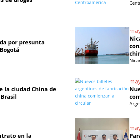
Cent
may
Nic
ada por presunta
con
 Bogotá
chi
Nica
may
 la ciudad China de
Nue
 Brasil
com
Arge
may
ntrato en la
Par