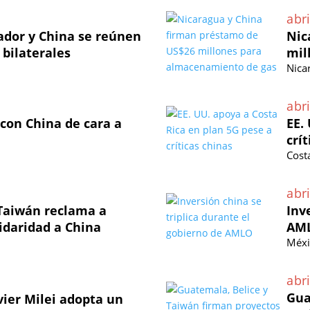
abri
vador y China se reúnen
Nic
 bilaterales
mil
Nica
abri
 con China de cara a
EE.
crí
Cost
abri
 Taiwán reclama a
Inv
lidaridad a China
AM
Méxi
abri
Gua
vier Milei adopta un