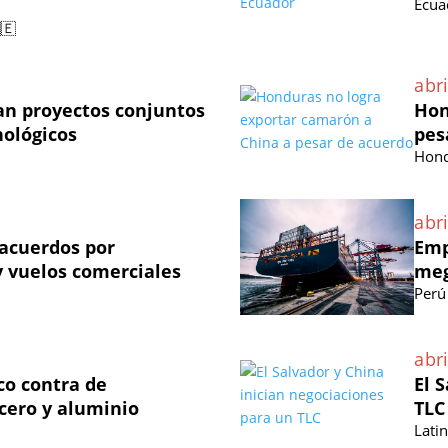
Ecua
🇪
abri
an proyectos conjuntos
Hon
nológicos
pes
Hond
abri
acuerdos por
Emp
 vuelos comerciales
meg
Perú
abri
co contra de
El 
cero y aluminio
TLC
Lati