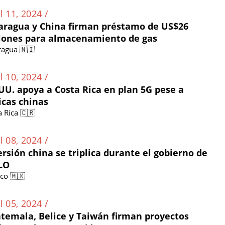
l 11, 2024 /
aragua y China firman préstamo de US$26
lones para almacenamiento de gas
ragua 🇳🇮
l 10, 2024 /
 UU. apoya a Costa Rica en plan 5G pese a
ticas chinas
a Rica 🇨🇷
l 08, 2024 /
ersión china se triplica durante el gobierno de
LO
co 🇲🇽
l 05, 2024 /
temala, Belice y Taiwán firman proyectos