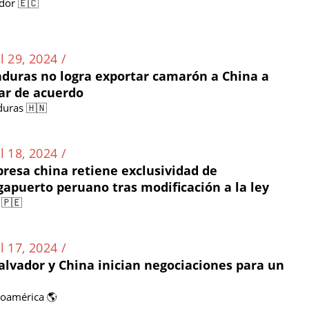
dor 🇪🇨
l 29, 2024 /
duras no logra exportar camarón a China a
ar de acuerdo
uras 🇭🇳
l 18, 2024 /
resa china retiene exclusividad de
apuerto peruano tras modificación a la ley
 🇵🇪
l 17, 2024 /
Salvador y China inician negociaciones para un
noamérica 🌎