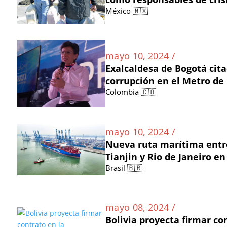
México 🇲🇽
mayo 10, 2024 /
Exalcaldesa de Bogotá cit
corrupción en el Metro de
Colombia 🇨🇴
mayo 10, 2024 /
Nueva ruta marítima entre
Tianjin y Rio de Janeiro en
Brasil 🇧🇷
mayo 08, 2024 /
Bolivia proyecta firmar co