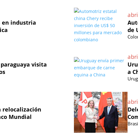
abri
 en industria
Aut
ica
de 
Colo
abri
paraguaya visita
Uru
os
a C
Urug
abri
 relocalización
Del
nco Mundial
Com
Brasi