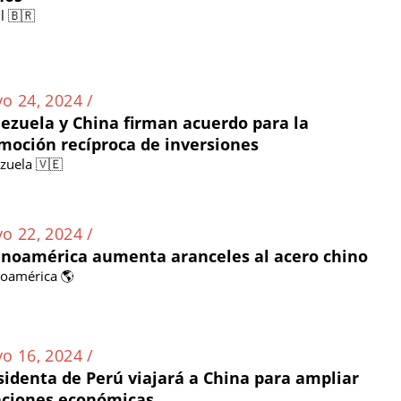
l 🇧🇷
o 24, 2024 /
ezuela y China firman acuerdo para la
moción recíproca de inversiones
zuela 🇻🇪
o 22, 2024 /
inoamérica aumenta aranceles al acero chino
noamérica 🌎
o 16, 2024 /
sidenta de Perú viajará a China para ampliar
aciones económicas