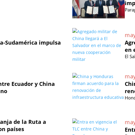
imp
Para
may
na-Sudamérica impulsa
Agr
en 
El S
may
ntre Ecuador y China
Chi
ano
ren
Hond
anja de la Ruta a
may
on países
Ent