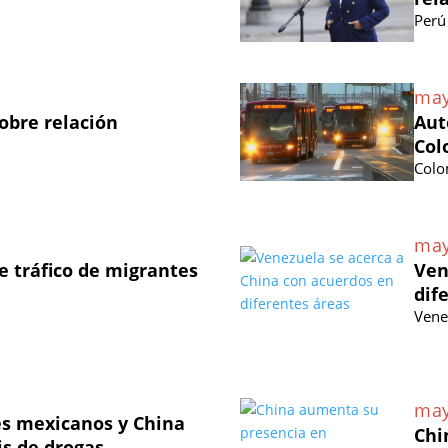
Perú
may
obre relación
Aut
Col
Colo
may
 tráfico de migrantes
Ven
dif
Vene
may
les mexicanos y China
Chi
is de drogas