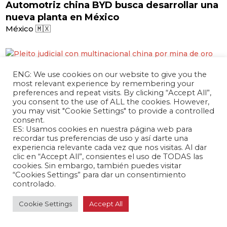
Automotriz china BYD busca desarrollar una
nueva planta en México
México 🇲🇽
ENG: We use cookies on our website to give you the
abril 03, 2024 /
most relevant experience by remembering your
Pleito judicial con multinacional china por
preferences and repeat visits. By clicking “Accept All”,
mina de oro en Colombia
you consent to the use of ALL the cookies. However,
you may visit "Cookie Settings" to provide a controlled
Colombia 🇨🇴
consent.
ES: Usamos cookies en nuestra página web para
recordar tus preferencias de uso y así darte una
experiencia relevante cada vez que nos visitas. Al dar
clic en “Accept All”, consientes el uso de TODAS las
abril 03, 2024 /
cookies. Sin embargo, también puedes visitar
Posible cambio de ley complica control de
“Cookies Settings” para dar un consentimiento
controlado.
empresa china del megapuerto de Chancay
Perú 🇵🇪
Cookie Settings
Accept All