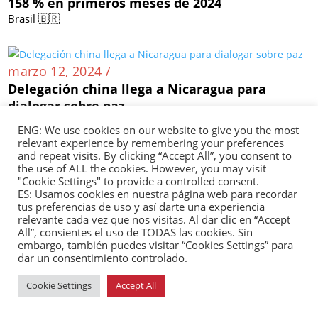
158 % en primeros meses de 2024
Brasil 🇧🇷
marzo 12, 2024 /
Delegación china llega a Nicaragua para
dialogar sobre paz
Nicaragua 🇳🇮
ENG: We use cookies on our website to give you the most
relevant experience by remembering your preferences
and repeat visits. By clicking “Accept All”, you consent to
the use of ALL the cookies. However, you may visit
marzo 11, 2024 /
"Cookie Settings" to provide a controlled consent.
Inversión china en México supera por 10 el
ES: Usamos cookies en nuestra página web para recordar
tus preferencias de uso y así darte una experiencia
registro oficial
relevante cada vez que nos visitas. Al dar clic en “Accept
México 🇲🇽
All”, consientes el uso de TODAS las cookies. Sin
embargo, también puedes visitar “Cookies Settings” para
dar un consentimiento controlado.
Cookie Settings
Accept All
marzo 08, 2024 /
Industria siderúrgica colombiana solicita