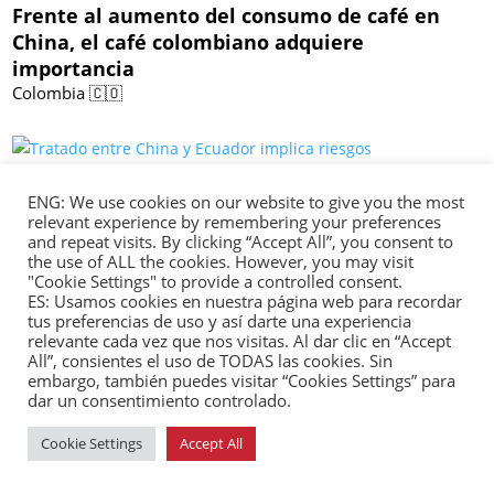
Frente al aumento del consumo de café en
China, el café colombiano adquiere
importancia
Colombia 🇨🇴
marzo 22, 2024 /
ENG: We use cookies on our website to give you the most
relevant experience by remembering your preferences
Tratado entre China y Ecuador implica riesgos
and repeat visits. By clicking “Accept All”, you consent to
medioambientales
the use of ALL the cookies. However, you may visit
Ecuador 🇪🇨
"Cookie Settings" to provide a controlled consent.
ES: Usamos cookies en nuestra página web para recordar
tus preferencias de uso y así darte una experiencia
relevante cada vez que nos visitas. Al dar clic en “Accept
All”, consientes el uso de TODAS las cookies. Sin
embargo, también puedes visitar “Cookies Settings” para
marzo 21, 2024 /
dar un consentimiento controlado.
Director de la CIA visita Argentina para
dialogar sobre presencia china en el país
Cookie Settings
Accept All
Argentina 🇦🇷