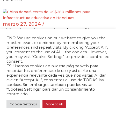
marzo 27, 2024 /
China donará cerca de US$280 millones para
infraestructura educativa en Honduras
ENG: We use cookies on our website to give you the
Honduras 🇭🇳
most relevant experience by remembering your
preferences and repeat visits. By clicking “Accept All”,
you consent to the use of ALL the cookies. However,
you may visit "Cookie Settings" to provide a controlled
consent.
ES: Usamos cookies en nuestra página web para
marzo 27, 2024 /
recordar tus preferencias de uso y así darte una
BYD y Raízen colaboran en la construcción
experiencia relevante cada vez que nos visitas. Al dar
de nueve plantas fotovoltaicas en Brasil
clic en “Accept All”, consientes el uso de TODAS las
cookies. Sin embargo, también puedes visitar
Brasil 🇧🇷
“Cookies Settings” para dar un consentimiento
controlado.
Cookie Settings
Accept All
marzo 26, 2024 /