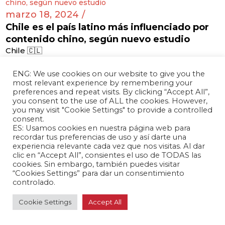
marzo 18, 2024 /
Chile es el país latino más influenciado por
contenido chino, según nuevo estudio
Chile 🇨🇱
ENG: We use cookies on our website to give you the
most relevant experience by remembering your
marzo 18, 2024 /
preferences and repeat visits. By clicking “Accept All”,
Embajador chino en Costa Rica deja su
you consent to the use of ALL the cookies. However,
you may visit "Cookie Settings" to provide a controlled
puesto
consent.
Costa Rica 🇨🇷
ES: Usamos cookies en nuestra página web para
recordar tus preferencias de uso y así darte una
experiencia relevante cada vez que nos visitas. Al dar
clic en “Accept All”, consientes el uso de TODAS las
cookies. Sin embargo, también puedes visitar
marzo 14, 2024 /
“Cookies Settings” para dar un consentimiento
controlado.
Bolivia busca expandir el uso del yuan para
fortalecer relaciones comerciales con China
Cookie Settings
Accept All
Bolivia 🇧🇴