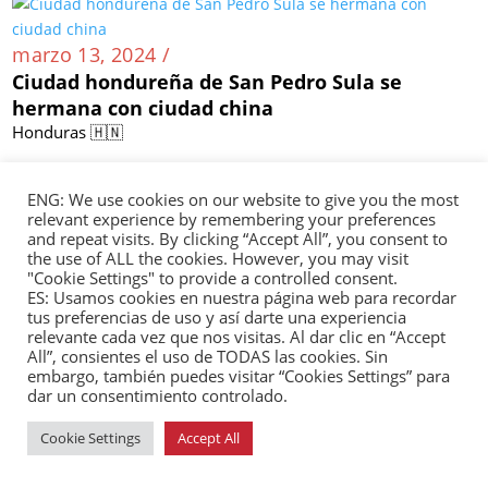
marzo 13, 2024 /
Ciudad hondureña de San Pedro Sula se
hermana con ciudad china
Honduras 🇭🇳
ENG: We use cookies on our website to give you the most
relevant experience by remembering your preferences
marzo 13, 2024 /
and repeat visits. By clicking “Accept All”, you consent to
the use of ALL the cookies. However, you may visit
China habilita exportación a 38 nuevas plantas
"Cookie Settings" to provide a controlled consent.
cárnicas brasileñas
ES: Usamos cookies en nuestra página web para recordar
Brasil 🇧🇷
tus preferencias de uso y así darte una experiencia
relevante cada vez que nos visitas. Al dar clic en “Accept
All”, consientes el uso de TODAS las cookies. Sin
embargo, también puedes visitar “Cookies Settings” para
dar un consentimiento controlado.
marzo 12, 2024 /
Cookie Settings
Accept All
Exportaciones de café brasileño a China crecen
158 % en primeros meses de 2024