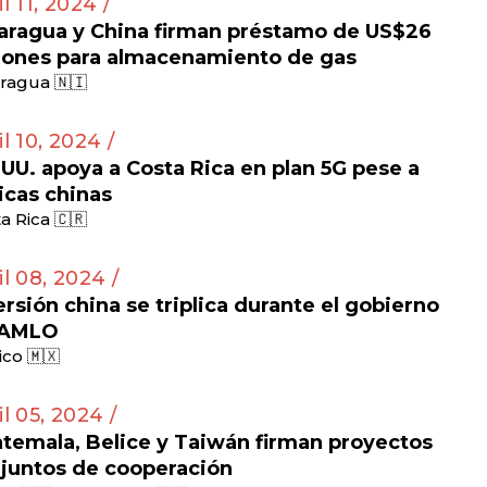
l 11, 2024 /
aragua y China firman préstamo de US$26
lones para almacenamiento de gas
ragua 🇳🇮
il 10, 2024 /
 UU. apoya a Costa Rica en plan 5G pese a
ticas chinas
a Rica 🇨🇷
il 08, 2024 /
ersión china se triplica durante el gobierno
 AMLO
co 🇲🇽
il 05, 2024 /
temala, Belice y Taiwán firman proyectos
juntos de cooperación