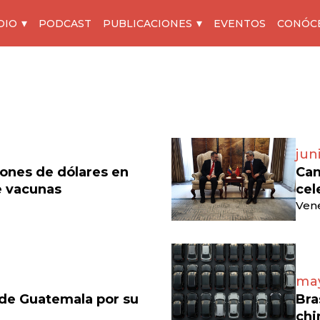
DIO
PODCAST
PUBLICACIONES
EVENTOS
CONÓC
jun
lones de dólares en
Can
e vacunas
cel
Vene
may
 de Guatemala por su
Bra
chi