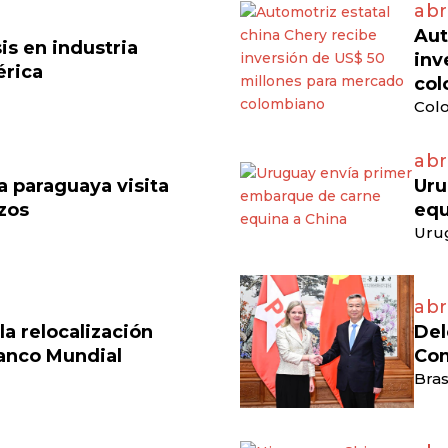
abr
Aut
is en industria
inv
érica
col
Colo
abr
 paraguaya visita
Uru
azos
equ
Uru
abr
a relocalización
Del
anco Mundial
Com
Bras