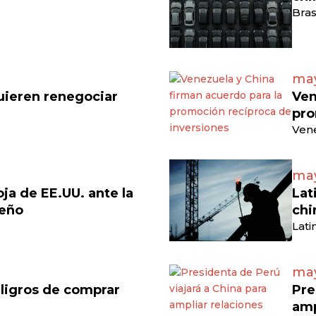
Bras
may
uieren renegociar
Ven
pro
Vene
may
a de EE.UU. ante la
Lat
leño
chi
Lati
may
ligros de comprar
Pre
amp