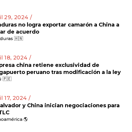
il 29, 2024 /
duras no logra exportar camarón a China a
ar de acuerdo
duras 🇭🇳
il 18, 2024 /
resa china retiene exclusividad de
apuerto peruano tras modificación a la ley
 🇵🇪
il 17, 2024 /
Salvador y China inician negociaciones para
TLC
noamérica 🌎