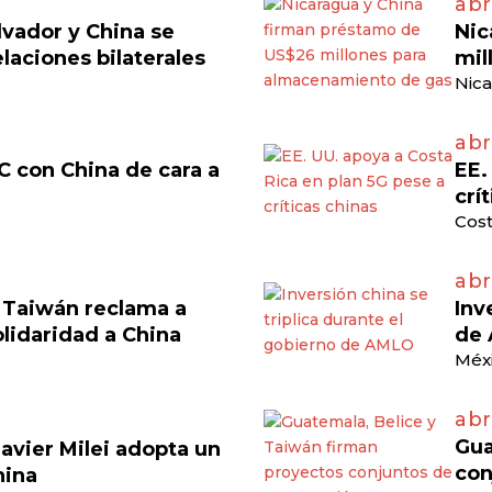
abri
lvador y China se
Nic
laciones bilaterales
mil
Nica
abr
C con China de cara a
EE.
crí
Cost
abr
, Taiwán reclama a
Inv
olidaridad a China
de
Méxi
abr
Gua
avier Milei adopta un
con
hina