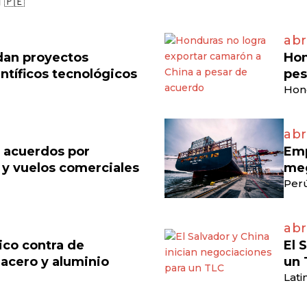
 🇵🇪
abr
dan proyectos
Hon
ntíficos tecnológicos
pes
Hon
abr
n acuerdos por
Emp
 y vuelos comerciales
meg
Perú
abr
ico contra de
El 
acero y aluminio
un 
Lati