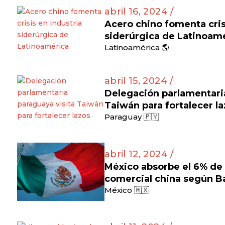
abril 16, 2024 /
Acero chino fomenta cris
siderúrgica de Latinoam
Latinoamérica 🌎
abril 15, 2024 /
Delegación parlamentaria
Taiwán para fortalecer l
Paraguay 🇵🇾
abril 12, 2024 /
México absorbe el 6% de l
comercial china según B
México 🇲🇽