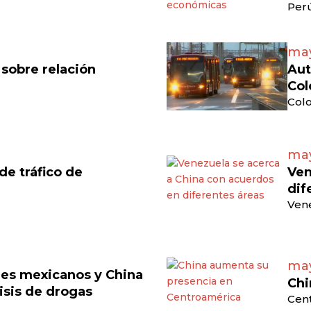
Perú
may
 sobre relación
Aut
Col
Colo
may
e tráfico de
Ven
dif
Vene
may
eles mexicanos y China
Chi
isis de drogas
Cen