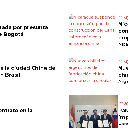
may
Nic
tada por presunta
con
de Bogotá
emp
Nica
may
e la ciudad China de
Nue
en Brasil
chi
Arge
may
ontrato en la
Par
imp
Para