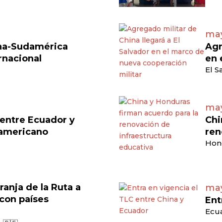
may
ina-Sudamérica
Agr
rnacional
en 
El S
may
 entre Ecuador y
Chi
damericano
ren
Hon
ranja de la Ruta a
may
 con países
Ent
Ecua