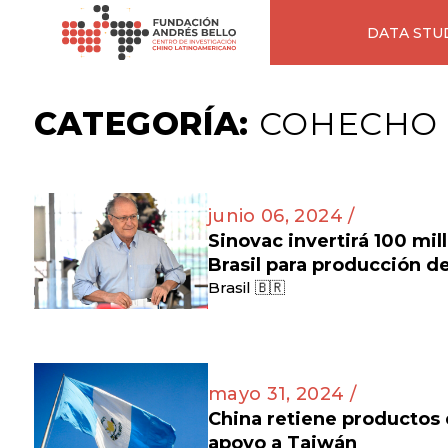
DATA STU
CATEGORÍA:
COHECHO
junio 06, 2024 /
Sinovac invertirá 100 mil
Brasil para producción d
Brasil 🇧🇷
mayo 31, 2024 /
China retiene productos
apoyo a Taiwán