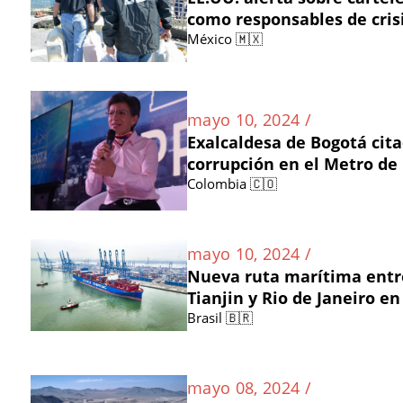
como responsables de cris
México 🇲🇽
mayo 10, 2024 /
Exalcaldesa de Bogotá cit
corrupción en el Metro de
Colombia 🇨🇴
mayo 10, 2024 /
Nueva ruta marítima entre
Tianjin y Rio de Janeiro en
Brasil 🇧🇷
mayo 08, 2024 /