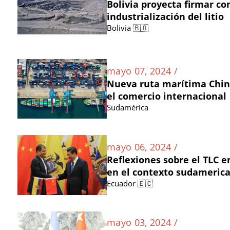
Bolivia proyecta firmar co
industrialización del litio
Bolivia 🇧🇴
mayo 07, 2024 /
Nueva ruta marítima Chi
el comercio internacional
Sudamérica
mayo 06, 2024 /
Reflexiones sobre el TLC e
en el contexto sudameric
Ecuador 🇪🇨
mayo 03, 2024 /