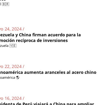
l 🇧🇷
o 24, 2024 /
ezuela y China firman acuerdo para la
moción recíproca de inversiones
zuela 🇻🇪
o 22, 2024 /
inoamérica aumenta aranceles al acero chino
noamérica 🌎
o 16, 2024 /
sidenta de Perú viajará a China para ampliar