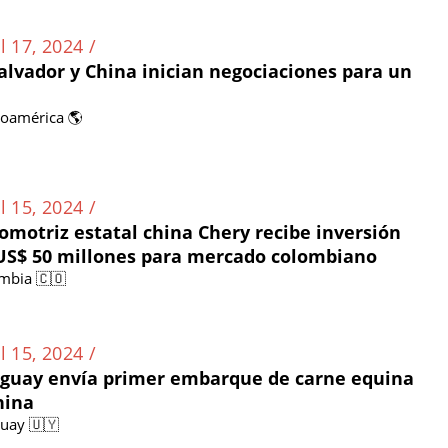
l 17, 2024 /
Salvador y China inician negociaciones para un
noamérica 🌎
l 15, 2024 /
omotriz estatal china Chery recibe inversión
US$ 50 millones para mercado colombiano
mbia 🇨🇴
l 15, 2024 /
guay envía primer embarque de carne equina
hina
uay 🇺🇾