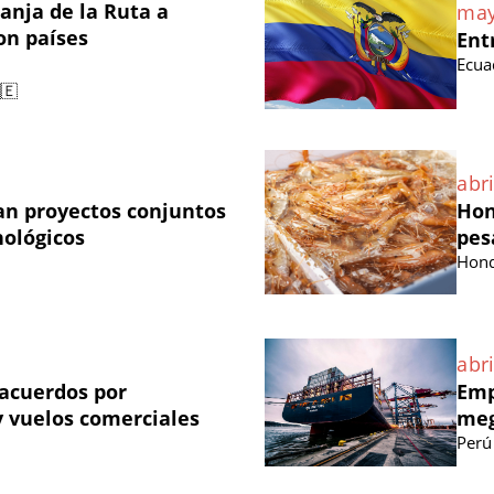
anja de la Ruta a
may
on países
Ent
Ecua
🇪
abri
an proyectos conjuntos
Hon
nológicos
pes
Hond
abri
acuerdos por
Emp
 vuelos comerciales
meg
Perú