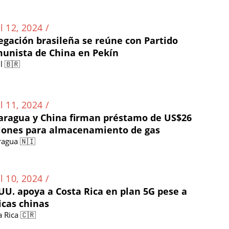
l 12, 2024 /
egación brasileña se reúne con Partido
unista de China en Pekín
l 🇧🇷
l 11, 2024 /
aragua y China firman préstamo de US$26
lones para almacenamiento de gas
ragua 🇳🇮
l 10, 2024 /
 UU. apoya a Costa Rica en plan 5G pese a
ticas chinas
a Rica 🇨🇷