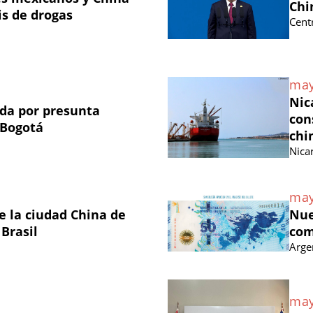
Chi
is de drogas
Cent
may
Nic
ada por presunta
con
 Bogotá
chi
Nica
may
 la ciudad China de
Nue
 Brasil
com
Arge
may