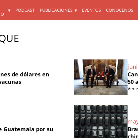
PODCAST
PUBLICACIONES
EVENTOS
CONÓCENOS
IO
NQUE
juni
ones de dólares en
Can
 vacunas
50 
Vene
may
e Guatemala por su
Bra
chi