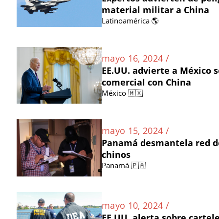
material militar a China
Latinoamérica 🌎
mayo 16, 2024 /
EE.UU. advierte a México s
comercial con China
México 🇲🇽
mayo 15, 2024 /
Panamá desmantela red de
chinos
Panamá 🇵🇦
mayo 10, 2024 /
EE.UU. alerta sobre carte