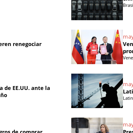
Brasi
may
eren renegociar
Ven
pro
Vene
may
 de EE.UU. ante la
Lat
eño
Lati
may
igros de comprar
Pre