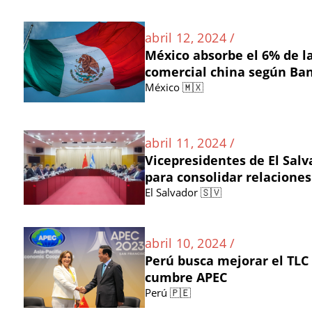
abril 12, 2024 /
México absorbe el 6% de la
comercial china según Ba
México 🇲🇽
abril 11, 2024 /
Vicepresidentes de El Sal
para consolidar relaciones
El Salvador 🇸🇻
abril 10, 2024 /
Perú busca mejorar el TLC
cumbre APEC
Perú 🇵🇪