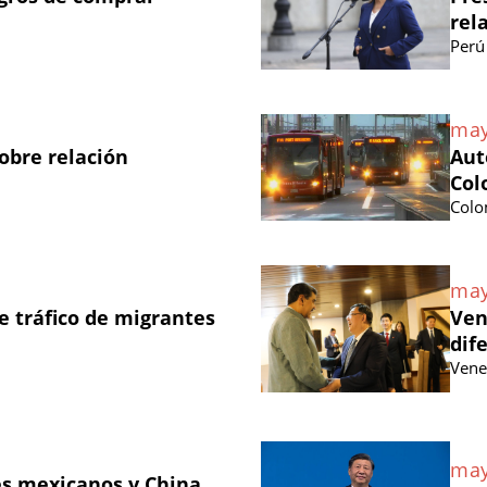
rel
Perú
may
obre relación
Aut
Col
Colo
may
 tráfico de migrantes
Ven
dif
Vene
may
les mexicanos y China