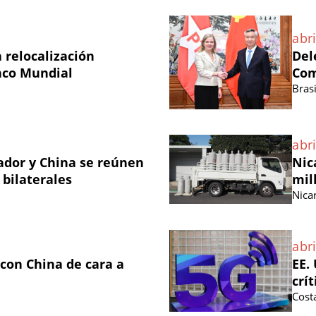
abri
 relocalización
Del
nco Mundial
Com
Brasi
abri
vador y China se reúnen
Nic
 bilaterales
mil
Nica
abri
 con China de cara a
EE.
crí
Cost