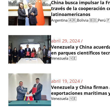
China busca impulsar la Fr
través de la cooperación c
latinoamericanos
,
,
Argentina 🇦🇷
Bolivia 🇧🇴
Perú 
abril 29, 2024 /
Venezuela y China acuerd
en parques científicos tec
Venezuela 🇻🇪
abril 19, 2024 /
Venezuela y China firman 
exportaciones marítimas y
Venezuela 🇻🇪