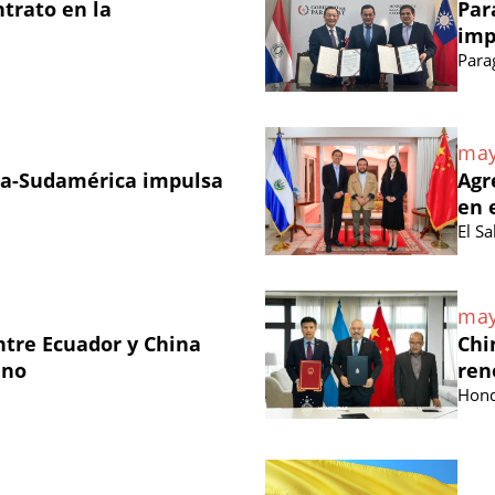
ntrato en la
Par
imp
Para
may
na-Sudamérica impulsa
Agr
en 
El S
may
ntre Ecuador y China
Chi
ano
ren
Hond