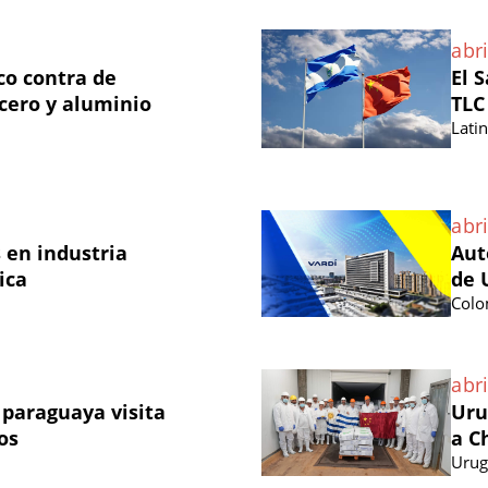
abri
co contra de
El 
cero y aluminio
TLC
Lati
abri
 en industria
Aut
ica
de 
Colo
abri
paraguaya visita
Uru
os
a C
Urug