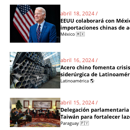
abril 18, 2024 /
EEUU colaborará con Méxi
importaciones chinas de a
México 🇲🇽
abril 16, 2024 /
Acero chino fomenta crisis
siderúrgica de Latinoamér
Latinoamérica 🌎
abril 15, 2024 /
Delegación parlamentaria 
Taiwán para fortalecer laz
Paraguay 🇵🇾