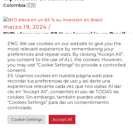
Colombia 🇨🇴
marzo 19, 2024 /
BYD eleva en un 83 % su inversión en Brasil
Brasil 🇧🇷
ENG: We use cookies on our website to give you the
most relevant experience by remembering your
preferences and repeat visits. By clicking “Accept All”,
you consent to the use of ALL the cookies. However,
you may visit "Cookie Settings" to provide a controlled
marzo 19, 2024 /
consent.
ES: Usamos cookies en nuestra página web para
Chile impulsa exportaciones a China a través
recordar tus preferencias de uso y así darte una
de almendras, cerezas y litio
experiencia relevante cada vez que nos visitas. Al dar
Chile 🇨🇱
clic en “Accept All”, consientes el uso de TODAS las
cookies. Sin embargo, también puedes visitar
“Cookies Settings” para dar un consentimiento
controlado.
marzo 18, 2024 /
Cookie Settings
Accept All
La ruta comercial de China a México se