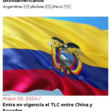
latinoamericanos
,
,
Argentina 🇦🇷
Bolivia 🇧🇴
Perú 🇵🇪
mayo 03, 2024 /
Entra en vigencia el TLC entre China y
Ecuador