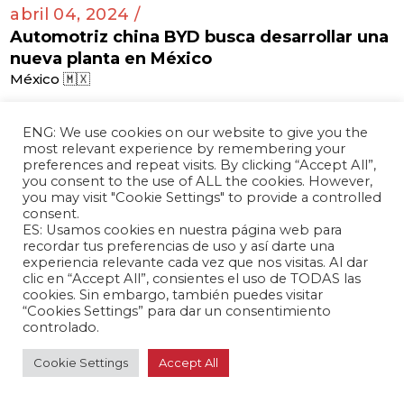
abril 04, 2024 /
Automotriz china BYD busca desarrollar una
nueva planta en México
México 🇲🇽
ENG: We use cookies on our website to give you the
most relevant experience by remembering your
abril 03, 2024 /
preferences and repeat visits. By clicking “Accept All”,
you consent to the use of ALL the cookies. However,
Pleito judicial con multinacional china por
you may visit "Cookie Settings" to provide a controlled
mina de oro en Colombia
consent.
Colombia 🇨🇴
ES: Usamos cookies en nuestra página web para
recordar tus preferencias de uso y así darte una
experiencia relevante cada vez que nos visitas. Al dar
clic en “Accept All”, consientes el uso de TODAS las
cookies. Sin embargo, también puedes visitar
“Cookies Settings” para dar un consentimiento
abril 03, 2024 /
controlado.
Posible cambio de ley complica control de
empresa china del megapuerto de Chancay
Cookie Settings
Accept All
Perú 🇵🇪