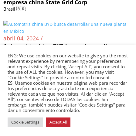
empresa china State Grid Corp
Brasil 🇧🇷
abril 04, 2024 /
Automotriz china BYD busca desarrollar una
nueva planta en México
ENG: We use cookies on our website to give you the most
México 🇲🇽
relevant experience by remembering your preferences
and repeat visits. By clicking “Accept All”, you consent to
the use of ALL the cookies. However, you may visit
"Cookie Settings" to provide a controlled consent.
ES: Usamos cookies en nuestra página web para recordar
tus preferencias de uso y así darte una experiencia
abril 03, 2024 /
relevante cada vez que nos visitas. Al dar clic en “Accept
Pleito judicial con multinacional china por
All”, consientes el uso de TODAS las cookies. Sin
mina de oro en Colombia
embargo, también puedes visitar “Cookies Settings” para
dar un consentimiento controlado.
Colombia 🇨🇴
Cookie Settings
Accept All