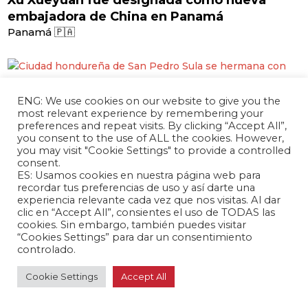
Xu Xueyuan fue designada como nueva
embajadora de China en Panamá
Panamá 🇵🇦
marzo 13, 2024 /
ENG: We use cookies on our website to give you the
most relevant experience by remembering your
Ciudad hondureña de San Pedro Sula se
preferences and repeat visits. By clicking “Accept All”,
hermana con ciudad china
you consent to the use of ALL the cookies. However,
Honduras 🇭🇳
you may visit "Cookie Settings" to provide a controlled
consent.
ES: Usamos cookies en nuestra página web para
recordar tus preferencias de uso y así darte una
experiencia relevante cada vez que nos visitas. Al dar
marzo 13, 2024 /
clic en “Accept All”, consientes el uso de TODAS las
cookies. Sin embargo, también puedes visitar
China habilita exportación a 38 nuevas
“Cookies Settings” para dar un consentimiento
plantas cárnicas brasileñas
controlado.
Brasil 🇧🇷
Cookie Settings
Accept All