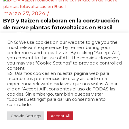
marzo 27, 2024 /
BYD y Raízen colaboran en la construcción
de nueve plantas fotovoltaicas en Brasil
Brasil 🇧🇷
ENG: We use cookies on our website to give you the
most relevant experience by remembering your
preferences and repeat visits. By clicking “Accept All”,
you consent to the use of ALL the cookies. However,
marzo 26, 2024 /
you may visit "Cookie Settings" to provide a controlled
consent.
Tensión diplomática entre China y Paraguay
ES: Usamos cookies en nuestra página web para
a raíz de supuestas importaciones
recordar tus preferencias de uso y así darte una
Paraguay 🇵🇾
experiencia relevante cada vez que nos visitas. Al dar
clic en “Accept All”, consientes el uso de TODAS las
cookies. Sin embargo, también puedes visitar
“Cookies Settings” para dar un consentimiento
controlado.
marzo 26, 2024 /
Cookie Settings
Accept All
Productos chinos representaron el 20% de
importaciones colombianas en 2023