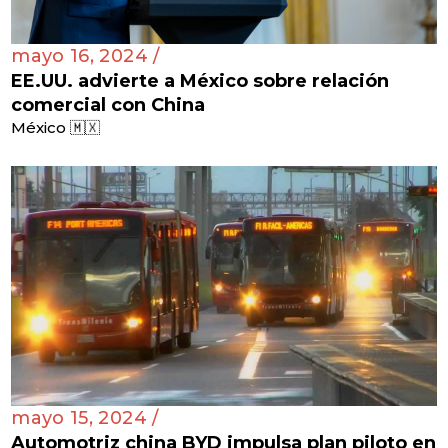
mayo 16, 2024 /
EE.UU. advierte a México sobre relación
comercial con China
México 🇲🇽
mayo 15, 2024 /
Automotriz china BYD impulsa plan piloto en