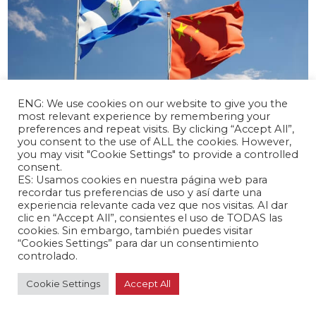
ENG: We use cookies on our website to give you the
most relevant experience by remembering your
preferences and repeat visits. By clicking “Accept All”,
abril 17, 2024 /
you consent to the use of ALL the cookies. However,
you may visit "Cookie Settings" to provide a controlled
El Salvador y China inician negociaciones
consent.
para un TLC
ES: Usamos cookies en nuestra página web para
Latinoamérica 🌎
recordar tus preferencias de uso y así darte una
experiencia relevante cada vez que nos visitas. Al dar
clic en “Accept All”, consientes el uso de TODAS las
cookies. Sin embargo, también puedes visitar
“Cookies Settings” para dar un consentimiento
controlado.
Cookie Settings
Accept All