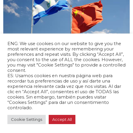
ENG: We use cookies on our website to give you the
most relevant experience by remembering your
preferences and repeat visits. By clicking “Accept All”,
abril 17, 2024 /
you consent to the use of ALL the cookies. However,
you may visit "Cookie Settings" to provide a controlled
El Salvador y China inician negociaciones
consent.
para un TLC
ES: Usamos cookies en nuestra página web para
Latinoamérica 🌎
recordar tus preferencias de uso y así darte una
experiencia relevante cada vez que nos visitas. Al dar
clic en “Accept All”, consientes el uso de TODAS las
cookies. Sin embargo, también puedes visitar
“Cookies Settings” para dar un consentimiento
controlado.
Cookie Settings
Accept All