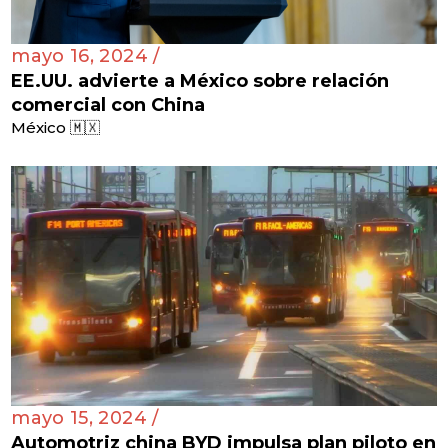
mayo 16, 2024 /
EE.UU. advierte a México sobre relación
comercial con China
México 🇲🇽
mayo 15, 2024 /
Automotriz china BYD impulsa plan piloto en