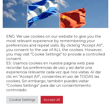
ENG: We use cookies on our website to give you the
most relevant experience by remembering your
preferences and repeat visits. By clicking “Accept All”,
you consent to the use of ALL the cookies. However,
you may visit "Cookie Settings" to provide a controlled
abril 17, 2024 /
consent.
El Salvador y China inician negociaciones
ES: Usamos cookies en nuestra página web para
para un TLC
recordar tus preferencias de uso y así darte una
experiencia relevante cada vez que nos visitas. Al dar
Latinoamérica 🌎
clic en “Accept All”, consientes el uso de TODAS las
cookies. Sin embargo, también puedes visitar
“Cookies Settings” para dar un consentimiento
controlado.
Cookie Settings
Accept All