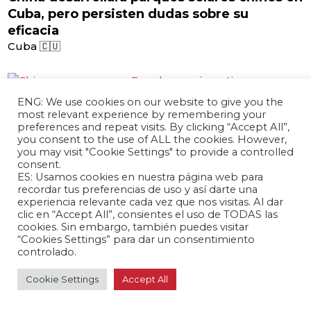
marzo 14, 2024 /
China desarrollará parques solares chinos en
Cuba, pero persisten dudas sobre su
eficacia
Cuba 🇨🇺
ENG: We use cookies on our website to give you the
most relevant experience by remembering your
preferences and repeat visits. By clicking “Accept All”,
you consent to the use of ALL the cookies. However,
marzo 13, 2024 /
you may visit "Cookie Settings" to provide a controlled
China no coopera con Ecuador para
consent.
ES: Usamos cookies en nuestra página web para
investigar corrupción del exembajador
recordar tus preferencias de uso y así darte una
Runguo
experiencia relevante cada vez que nos visitas. Al dar
Ecuador 🇪🇨
clic en “Accept All”, consientes el uso de TODAS las
cookies. Sin embargo, también puedes visitar
“Cookies Settings” para dar un consentimiento
controlado.
marzo 13, 2024 /
Cookie Settings
Accept All
Xu Xueyuan fue designada como nueva