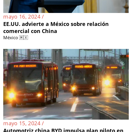
mayo 16, 2024 /
EE.UU. advierte a México sobre relación
comercial con China
México 🇲🇽
mayo 15, 2024 /
Automotriz china BYD impulsa plan piloto en