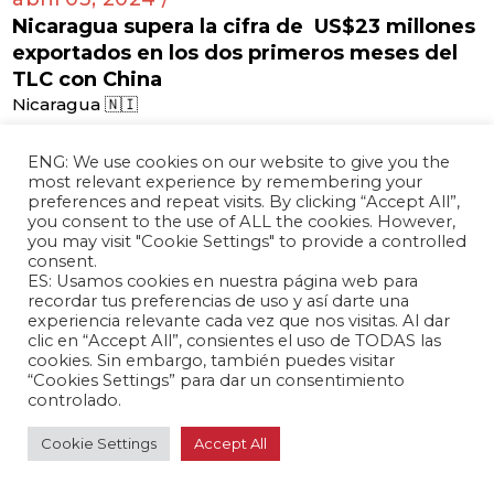
Nicaragua supera la cifra de US$23 millones
exportados en los dos primeros meses del
TLC con China
Nicaragua 🇳🇮
ENG: We use cookies on our website to give you the
most relevant experience by remembering your
preferences and repeat visits. By clicking “Accept All”,
abril 02, 2024 /
you consent to the use of ALL the cookies. However,
Tensión diplomática por presencia china en
you may visit "Cookie Settings" to provide a controlled
consent.
estación espacial argentina
ES: Usamos cookies en nuestra página web para
Argentina 🇦🇷
recordar tus preferencias de uso y así darte una
experiencia relevante cada vez que nos visitas. Al dar
clic en “Accept All”, consientes el uso de TODAS las
cookies. Sin embargo, también puedes visitar
“Cookies Settings” para dar un consentimiento
abril 02, 2024 /
controlado.
Canciller argentina visitará China para
Cookie Settings
Accept All
fortalecer relaciones
Argentina 🇦🇷