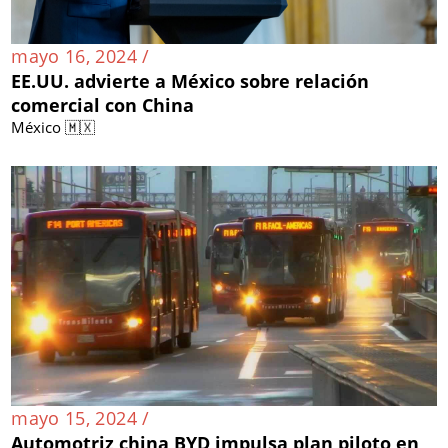
mayo 16, 2024 /
EE.UU. advierte a México sobre relación
comercial con China
México 🇲🇽
mayo 15, 2024 /
Automotriz china BYD impulsa plan piloto en