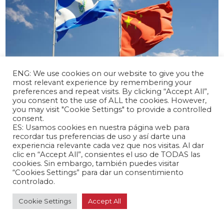
ENG: We use cookies on our website to give you the
most relevant experience by remembering your
preferences and repeat visits. By clicking “Accept All”,
abril 17, 2024 /
you consent to the use of ALL the cookies. However,
you may visit "Cookie Settings" to provide a controlled
El Salvador y China inician negociaciones
consent.
para un TLC
ES: Usamos cookies en nuestra página web para
Latinoamérica 🌎
recordar tus preferencias de uso y así darte una
experiencia relevante cada vez que nos visitas. Al dar
clic en “Accept All”, consientes el uso de TODAS las
cookies. Sin embargo, también puedes visitar
“Cookies Settings” para dar un consentimiento
controlado.
Cookie Settings
Accept All