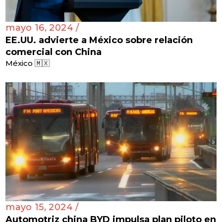
mayo 16, 2024 /
EE.UU. advierte a México sobre relación
comercial con China
México 🇲🇽
mayo 15, 2024 /
Automotriz china BYD impulsa plan piloto en