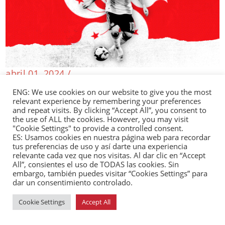
abril 01, 2024 /
La polémica de Lionel Messi en Hong Kong: Un
ENG: We use cookies on our website to give you the most
inesperado drama diplomático
relevant experience by remembering your preferences
Editoriales
and repeat visits. By clicking “Accept All”, you consent to
the use of ALL the cookies. However, you may visit
"Cookie Settings" to provide a controlled consent.
ES: Usamos cookies en nuestra página web para recordar
tus preferencias de uso y así darte una experiencia
relevante cada vez que nos visitas. Al dar clic en “Accept
marzo 27, 2024 /
All”, consientes el uso de TODAS las cookies. Sin
Perú anulará acuerdo de exclusividad con
embargo, también puedes visitar “Cookies Settings” para
empresa china para construcción de
dar un consentimiento controlado.
macropuerto
Cookie Settings
Accept All
Perú 🇵🇪