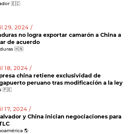
dor 🇪🇨
il 29, 2024 /
duras no logra exportar camarón a China a
ar de acuerdo
duras 🇭🇳
il 18, 2024 /
resa china retiene exclusividad de
apuerto peruano tras modificación a la ley
 🇵🇪
il 17, 2024 /
Salvador y China inician negociaciones para
TLC
noamérica 🌎