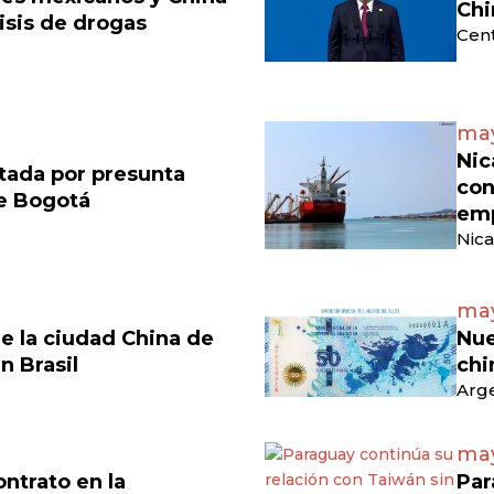
Chi
isis de drogas
Cen
may
Nic
tada por presunta
con
de Bogotá
emp
Nica
may
e la ciudad China de
Nue
en Brasil
chi
Arge
may
ontrato en la
Par