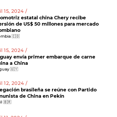
il 15, 2024 /
omotriz estatal china Chery recibe
ersión de US$ 50 millones para mercado
ombiano
mbia 🇨🇴
il 15, 2024 /
guay envía primer embarque de carne
ina a China
guay 🇺🇾
il 12, 2024 /
egación brasileña se reúne con Partido
unista de China en Pekín
il 🇧🇷