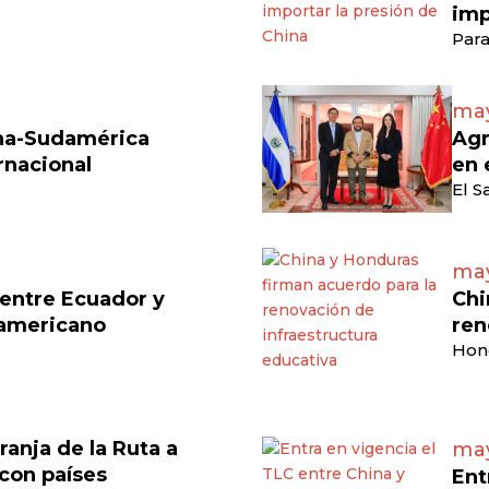
imp
Para
may
ina-Sudamérica
Agr
rnacional
en 
El S
may
 entre Ecuador y
Chi
damericano
ren
Hon
ranja de la Ruta a
may
 con países
Ent