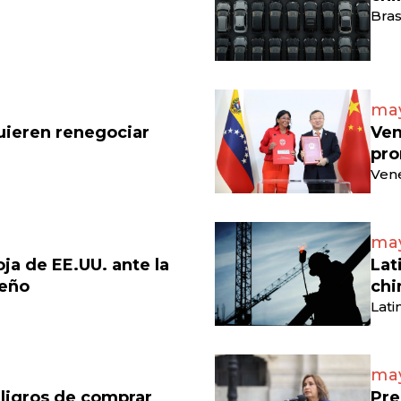
Bras
may
uieren renegociar
Ven
pro
Vene
may
a de EE.UU. ante la
Lat
leño
chi
Lati
may
ligros de comprar
Pre