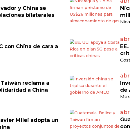
abri
lvador y China se
Nic
laciones bilaterales
mil
Nica
abr
C con China de cara a
EE.
crí
Cost
abr
, Taiwán reclama a
Inv
olidaridad a China
de
Méxi
abr
Gua
avier Milei adopta un
con
hina