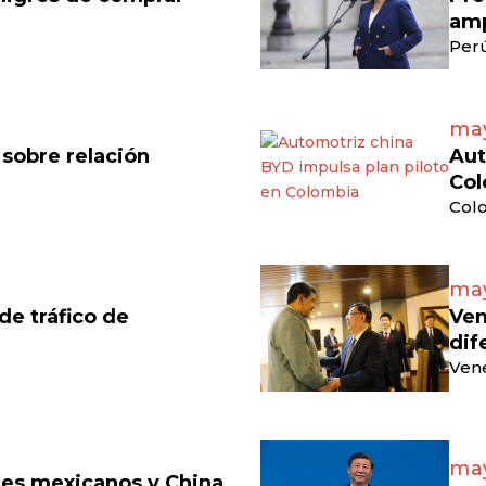
amp
Perú
may
 sobre relación
Aut
Col
Colo
may
e tráfico de
Ven
dif
Vene
may
eles mexicanos y China