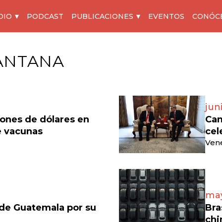
DIO
PODCAST
PUBLICACIONES
EVENTOS
CONÓC
ANTANA
jun
lones de dólares en
Can
e vacunas
cel
Vene
may
 de Guatemala por su
Bra
chi