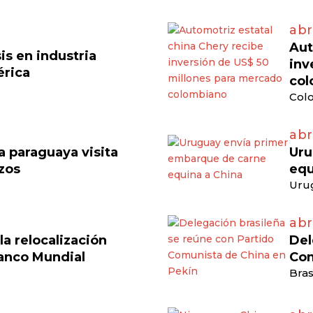
abr
Aut
is en industria
inv
érica
col
Colo
abr
 paraguaya visita
Uru
azos
equ
Uru
abr
a relocalización
Del
anco Mundial
Com
Bras