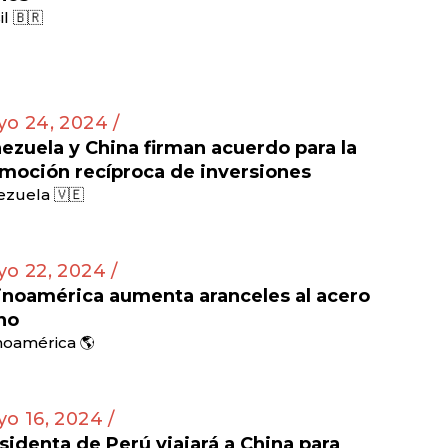
il 🇧🇷
o 24, 2024 /
ezuela y China firman acuerdo para la
moción recíproca de inversiones
zuela 🇻🇪
o 22, 2024 /
inoamérica aumenta aranceles al acero
no
noamérica 🌎
o 16, 2024 /
sidenta de Perú viajará a China para