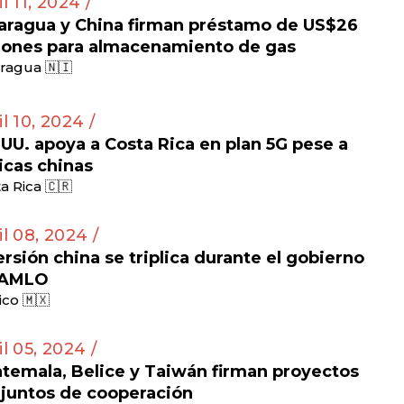
l 11, 2024 /
aragua y China firman préstamo de US$26
lones para almacenamiento de gas
ragua 🇳🇮
il 10, 2024 /
 UU. apoya a Costa Rica en plan 5G pese a
ticas chinas
a Rica 🇨🇷
il 08, 2024 /
ersión china se triplica durante el gobierno
 AMLO
co 🇲🇽
il 05, 2024 /
temala, Belice y Taiwán firman proyectos
juntos de cooperación