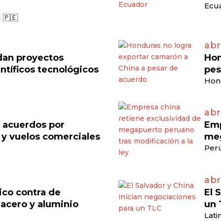
Ecua
 🇵🇪
abr
dan proyectos
Hon
ntíficos tecnológicos
pes
Hon
abr
n acuerdos por
Emp
 y vuelos comerciales
meg
Perú
abr
ico contra de
El 
acero y aluminio
un 
Lati