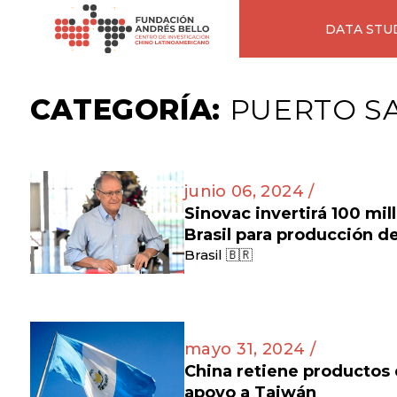
DATA STU
CATEGORÍA:
PUERTO S
junio 06, 2024 /
Sinovac invertirá 100 mil
Brasil para producción d
Brasil 🇧🇷
mayo 31, 2024 /
China retiene productos
apoyo a Taiwán