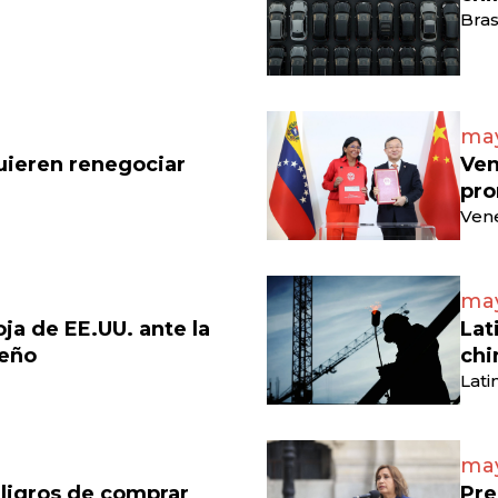
Bras
may
uieren renegociar
Ven
pro
Vene
may
a de EE.UU. ante la
Lat
leño
chi
Lati
may
ligros de comprar
Pre