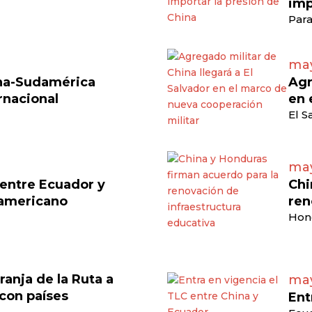
imp
Para
may
ina-Sudamérica
Agr
rnacional
en 
El S
may
 entre Ecuador y
Chi
damericano
ren
Hon
ranja de la Ruta a
may
 con países
Ent