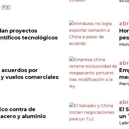
Ecua
 🇵🇪
abr
dan proyectos
Hon
ntíficos tecnológicos
pes
Hon
abr
n acuerdos por
Emp
 y vuelos comerciales
meg
Perú
abr
ico contra de
El 
acero y aluminio
un 
Lati