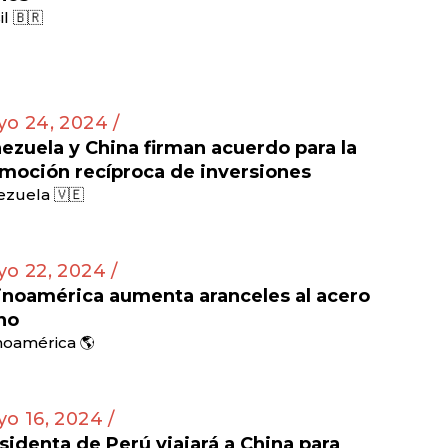
il 🇧🇷
o 24, 2024 /
ezuela y China firman acuerdo para la
moción recíproca de inversiones
zuela 🇻🇪
o 22, 2024 /
inoamérica aumenta aranceles al acero
no
noamérica 🌎
o 16, 2024 /
sidenta de Perú viajará a China para