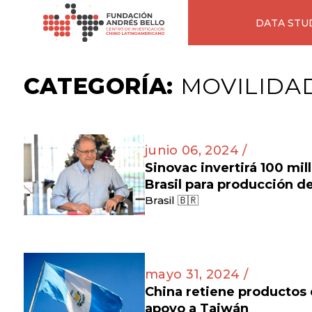
DATA STU
CATEGORÍA:
MOVILIDA
junio 06, 2024 /
Sinovac invertirá 100 mil
Brasil para producción d
Brasil 🇧🇷
mayo 31, 2024 /
China retiene productos
apoyo a Taiwán