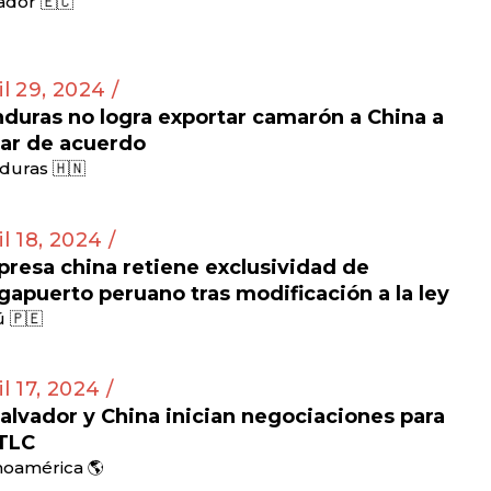
dor 🇪🇨
il 29, 2024 /
duras no logra exportar camarón a China a
ar de acuerdo
duras 🇭🇳
il 18, 2024 /
resa china retiene exclusividad de
apuerto peruano tras modificación a la ley
 🇵🇪
il 17, 2024 /
Salvador y China inician negociaciones para
TLC
noamérica 🌎