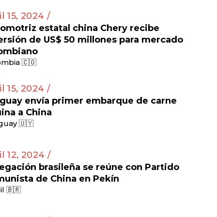
il 15, 2024 /
omotriz estatal china Chery recibe
ersión de US$ 50 millones para mercado
ombiano
mbia 🇨🇴
il 15, 2024 /
guay envía primer embarque de carne
ina a China
guay 🇺🇾
il 12, 2024 /
egación brasileña se reúne con Partido
unista de China en Pekín
il 🇧🇷