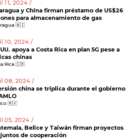
l 11, 2024 /
aragua y China firman préstamo de US$26
lones para almacenamiento de gas
ragua 🇳🇮
il 10, 2024 /
 UU. apoya a Costa Rica en plan 5G pese a
ticas chinas
a Rica 🇨🇷
il 08, 2024 /
ersión china se triplica durante el gobierno
 AMLO
co 🇲🇽
il 05, 2024 /
temala, Belice y Taiwán firman proyectos
juntos de cooperación