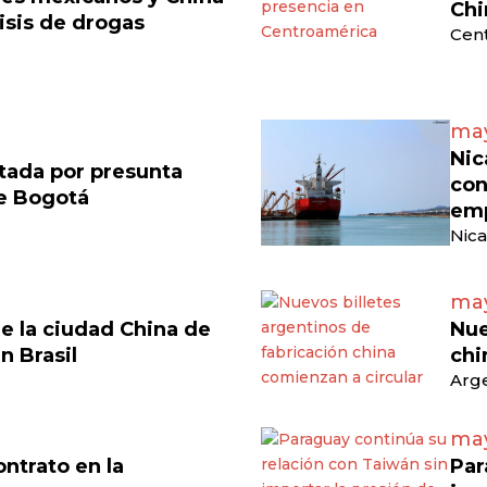
Chi
isis de drogas
Cen
may
Nic
tada por presunta
con
de Bogotá
emp
Nica
may
e la ciudad China de
Nue
en Brasil
chi
Arge
may
ontrato en la
Par