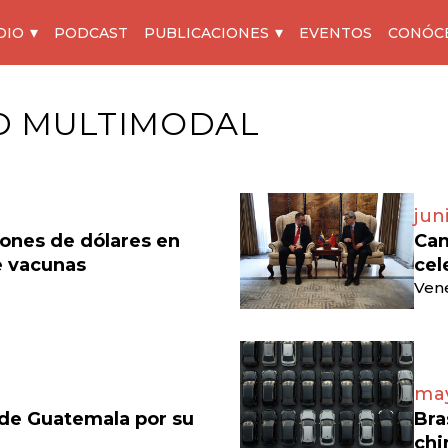
DIO
PODCAST
PUBLICACIONES
EVENTOS
CONÓC
D MULTIMODAL
jun
lones de dólares en
Can
e vacunas
cel
Vene
may
 de Guatemala por su
Bra
chi