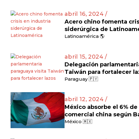
abril 16, 2024 /
Acero chino fomenta cris
siderúrgica de Latinoam
Latinoamérica 🌎
abril 15, 2024 /
Delegación parlamentaria
Taiwán para fortalecer l
Paraguay 🇵🇾
abril 12, 2024 /
México absorbe el 6% de l
comercial china según B
México 🇲🇽