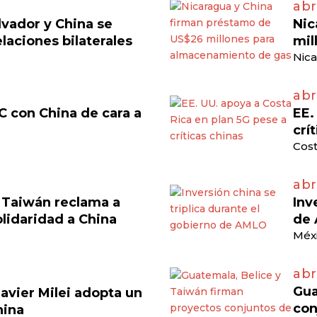
abri
lvador y China se
Nic
laciones bilaterales
mil
Nica
abr
C con China de cara a
EE.
crí
Cost
abr
, Taiwán reclama a
Inv
olidaridad a China
de
Méxi
abr
Gua
avier Milei adopta un
con
hina