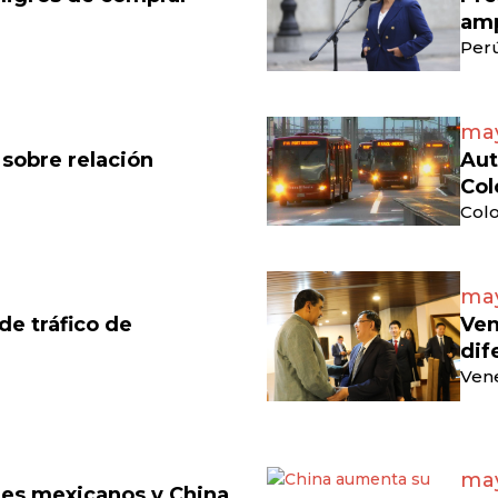
amp
Perú
may
 sobre relación
Aut
Col
Colo
may
e tráfico de
Ven
dif
Vene
may
eles mexicanos y China