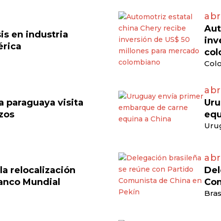
abr
Aut
is en industria
inv
érica
col
Colo
abr
 paraguaya visita
Uru
azos
equ
Uru
abr
a relocalización
Del
anco Mundial
Com
Bras