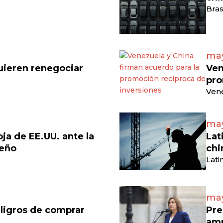
Bras
may
uieren renegociar
Ven
pro
Vene
may
a de EE.UU. ante la
Lat
leño
chi
Lati
may
ligros de comprar
Pre
amp