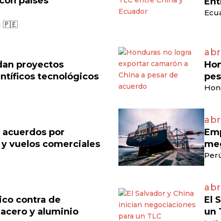
 con países
Ent
Ecua
 🇵🇪
abr
dan proyectos
Hon
ntíficos tecnológicos
pes
Hon
abr
n acuerdos por
Emp
 y vuelos comerciales
meg
Perú
abr
ico contra de
El 
acero y aluminio
un 