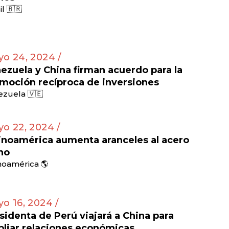
il 🇧🇷
o 24, 2024 /
ezuela y China firman acuerdo para la
moción recíproca de inversiones
zuela 🇻🇪
o 22, 2024 /
inoamérica aumenta aranceles al acero
no
noamérica 🌎
o 16, 2024 /
sidenta de Perú viajará a China para
liar relaciones económicas