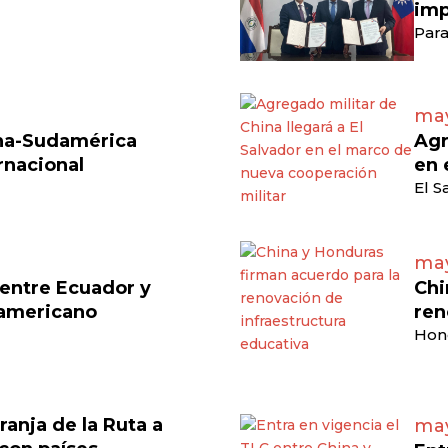
imp
Para
may
ina-Sudamérica
Agr
rnacional
en 
El S
may
 entre Ecuador y
Chi
damericano
ren
Hon
ranja de la Ruta a
may