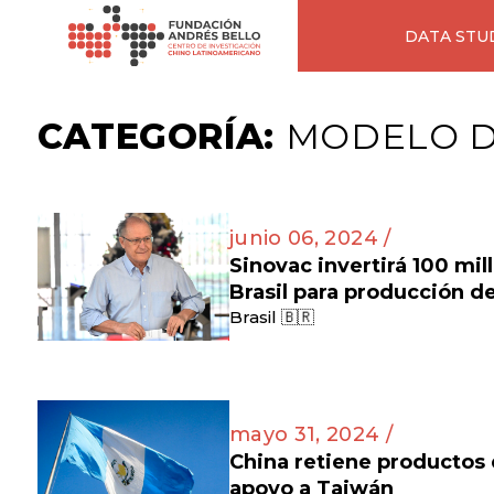
DATA STU
CATEGORÍA:
MODELO D
junio 06, 2024 /
Sinovac invertirá 100 mil
Brasil para producción d
Brasil 🇧🇷
mayo 31, 2024 /
China retiene productos
apoyo a Taiwán