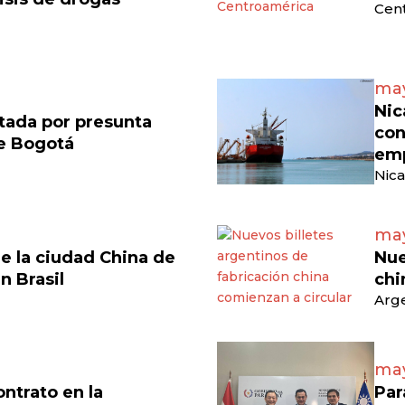
Cen
may
Nic
tada por presunta
con
de Bogotá
emp
Nica
may
e la ciudad China de
Nue
en Brasil
chi
Arge
may
ontrato en la
Par