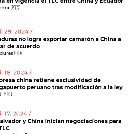
ra en vigencia el TLC entre China y Ecuador
dor 🇪🇨
il 29, 2024 /
duras no logra exportar camarón a China a
ar de acuerdo
duras 🇭🇳
il 18, 2024 /
resa china retiene exclusividad de
apuerto peruano tras modificación a la ley
 🇵🇪
il 17, 2024 /
Salvador y China inician negociaciones para
TLC