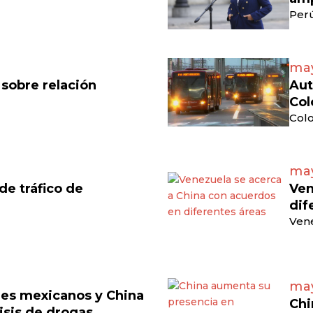
Perú
may
 sobre relación
Aut
Col
Colo
may
e tráfico de
Ven
dif
Vene
may
eles mexicanos y China
Chi
isis de drogas