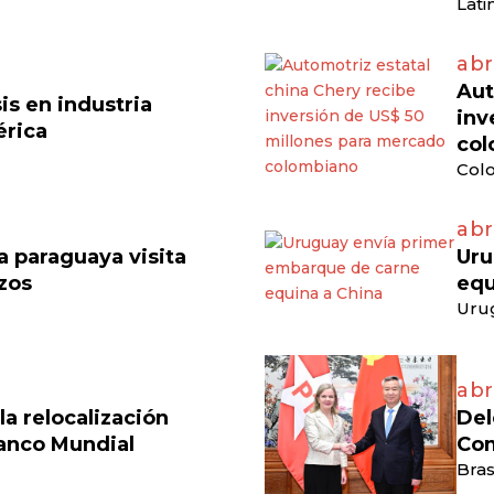
Lati
abr
Aut
is en industria
inv
érica
col
Colo
abr
 paraguaya visita
Uru
azos
equ
Uru
abr
a relocalización
Del
anco Mundial
Com
Bras