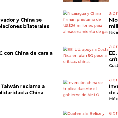
abri
lvador y China se
Nic
laciones bilaterales
mil
Nica
abr
C con China de cara a
EE.
crí
Cost
abr
, Taiwán reclama a
Inv
olidaridad a China
de
Méxi
abr