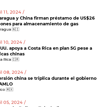
l 11, 2024 /
aragua y China firman préstamo de US$26
lones para almacenamiento de gas
ragua 🇳🇮
il 10, 2024 /
 UU. apoya a Costa Rica en plan 5G pese a
ticas chinas
a Rica 🇨🇷
il 08, 2024 /
ersión china se triplica durante el gobierno
 AMLO
co 🇲🇽
il 05, 2024 /