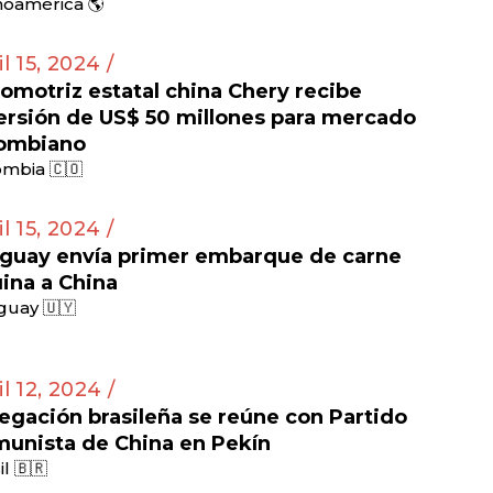
noamérica 🌎
il 15, 2024 /
omotriz estatal china Chery recibe
ersión de US$ 50 millones para mercado
ombiano
mbia 🇨🇴
il 15, 2024 /
guay envía primer embarque de carne
ina a China
guay 🇺🇾
il 12, 2024 /
egación brasileña se reúne con Partido
unista de China en Pekín
il 🇧🇷