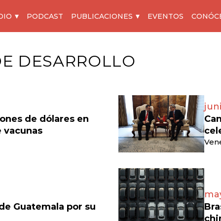
DIO
PODCAST
PUBLICACIONES
EVENTOS
CONÓC
E DESARROLLO
jun
lones de dólares en
Can
e vacunas
cel
Vene
may
 de Guatemala por su
Bra
chi