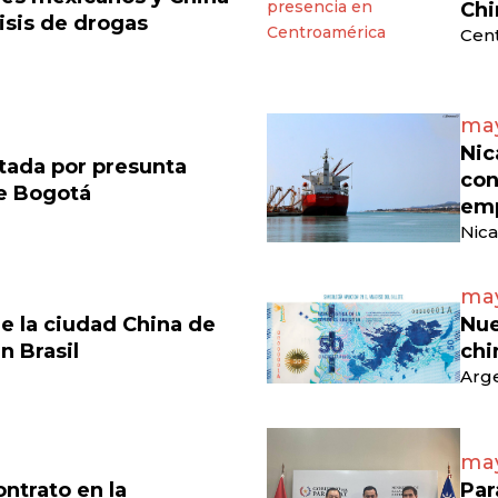
Chi
isis de drogas
Cen
may
Nic
tada por presunta
con
de Bogotá
emp
Nica
may
e la ciudad China de
Nue
en Brasil
chi
Arge
may
ontrato en la
Par