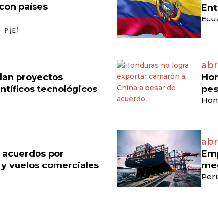
 con países
Ent
Ecua
 🇵🇪
abr
dan proyectos
Hon
ntíficos tecnológicos
pes
Hon
abr
n acuerdos por
Emp
 y vuelos comerciales
meg
Perú