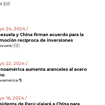
il 🇧🇷
o 24, 2024 /
ezuela y China firman acuerdo para la
moción recíproca de inversiones
zuela 🇻🇪
o 22, 2024 /
inoamérica aumenta aranceles al acero
no
noamérica 🌎
o 16, 2024 /
sidenta de Perú viajará a China para