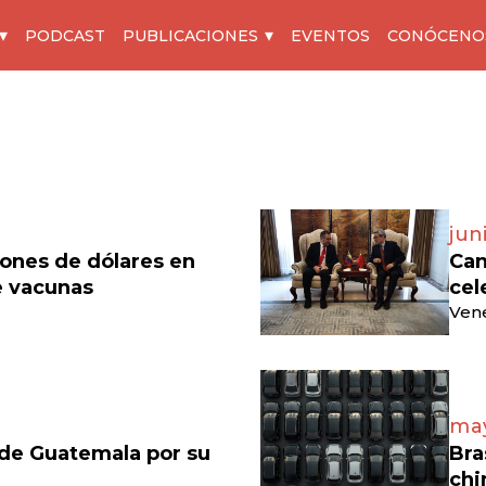
PODCAST
PUBLICACIONES
EVENTOS
CONÓCENO
jun
lones de dólares en
Can
e vacunas
cel
Vene
may
 de Guatemala por su
Bra
chi