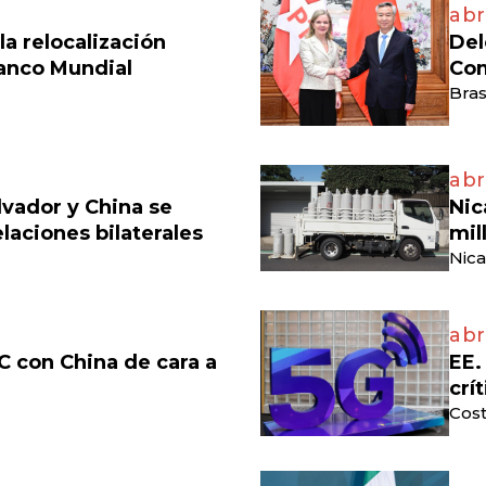
abr
a relocalización
Del
anco Mundial
Com
Bras
abri
lvador y China se
Nic
laciones bilaterales
mil
Nica
abr
C con China de cara a
EE.
crí
Cost