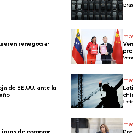
Bras
may
uieren renegociar
Ven
pro
Vene
may
a de EE.UU. ante la
Lat
leño
chi
Lati
may
ligros de comprar
Pre