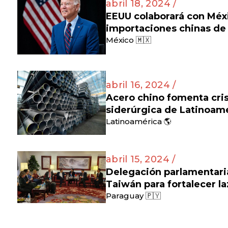
abril 18, 2024 /
EEUU colaborará con Méx
importaciones chinas de 
México 🇲🇽
abril 16, 2024 /
Acero chino fomenta cris
siderúrgica de Latinoam
Latinoamérica 🌎
abril 15, 2024 /
Delegación parlamentaria
Taiwán para fortalecer l
Paraguay 🇵🇾