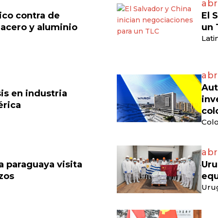
abr
ico contra de
El 
acero y aluminio
un 
Lati
abr
Aut
is en industria
inv
érica
col
Colo
abr
 paraguaya visita
Uru
azos
equ
Uru