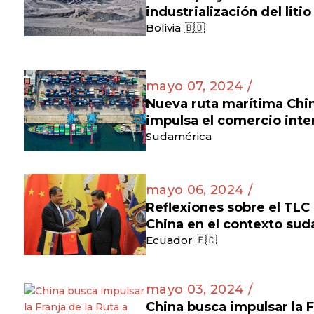
industrialización del litio
Bolivia 🇧🇴
mayo 07, 2024 /
Nueva ruta marítima Ch
impulsa el comercio inte
Sudamérica
mayo 06, 2024 /
Reflexiones sobre el TLC
China en el contexto su
Ecuador 🇪🇨
mayo 03, 2024 /
China busca impulsar la F