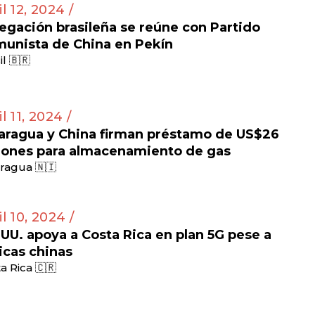
il 12, 2024 /
egación brasileña se reúne con Partido
unista de China en Pekín
il 🇧🇷
l 11, 2024 /
aragua y China firman préstamo de US$26
lones para almacenamiento de gas
ragua 🇳🇮
il 10, 2024 /
 UU. apoya a Costa Rica en plan 5G pese a
ticas chinas
a Rica 🇨🇷