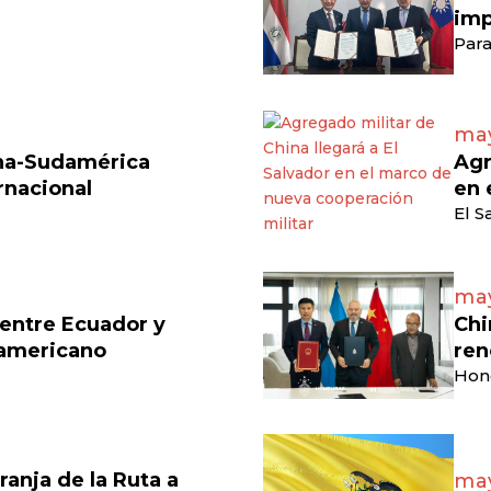
imp
Para
may
ina-Sudamérica
Agr
rnacional
en 
El S
may
 entre Ecuador y
Chi
damericano
ren
Hon
ranja de la Ruta a
may