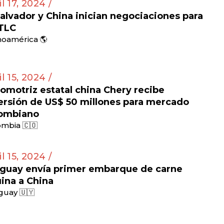
il 17, 2024 /
Salvador y China inician negociaciones para
TLC
noamérica 🌎
il 15, 2024 /
omotriz estatal china Chery recibe
ersión de US$ 50 millones para mercado
ombiano
mbia 🇨🇴
il 15, 2024 /
guay envía primer embarque de carne
ina a China
guay 🇺🇾