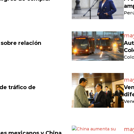
amp
Perú
may
 sobre relación
Aut
Col
Colo
may
e tráfico de
Ven
dif
Vene
may
eles mexicanos y China