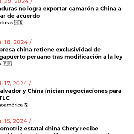
il 29, 2024 /
duras no logra exportar camarón a China a
ar de acuerdo
duras 🇭🇳
il 18, 2024 /
resa china retiene exclusividad de
apuerto peruano tras modificación a la ley
 🇵🇪
il 17, 2024 /
Salvador y China inician negociaciones para
TLC
noamérica 🌎
il 15, 2024 /
omotriz estatal china Chery recibe