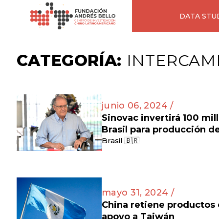
DATA STU
CATEGORÍA:
INTERCAMB
junio 06, 2024 /
Sinovac invertirá 100 mil
Brasil para producción d
Brasil 🇧🇷
mayo 31, 2024 /
China retiene productos
apoyo a Taiwán