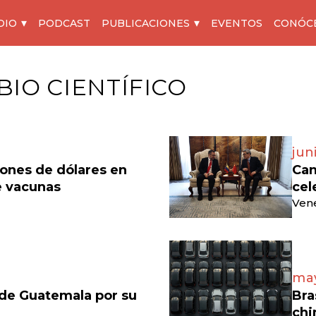
DIO
PODCAST
PUBLICACIONES
EVENTOS
CONÓC
IO CIENTÍFICO
jun
lones de dólares en
Can
e vacunas
cel
Vene
may
 de Guatemala por su
Bra
chi