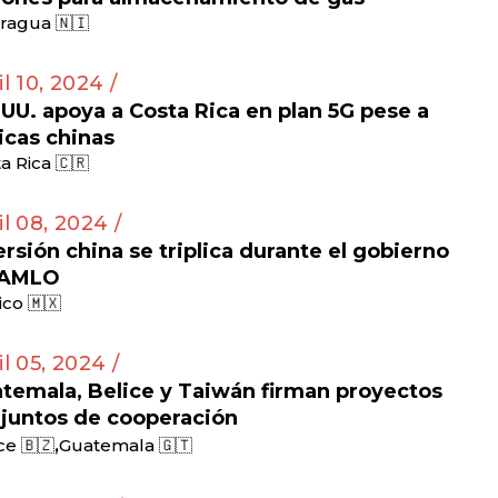
ragua 🇳🇮
il 10, 2024 /
 UU. apoya a Costa Rica en plan 5G pese a
ticas chinas
a Rica 🇨🇷
il 08, 2024 /
ersión china se triplica durante el gobierno
 AMLO
co 🇲🇽
il 05, 2024 /
temala, Belice y Taiwán firman proyectos
juntos de cooperación
,
ce 🇧🇿
Guatemala 🇬🇹