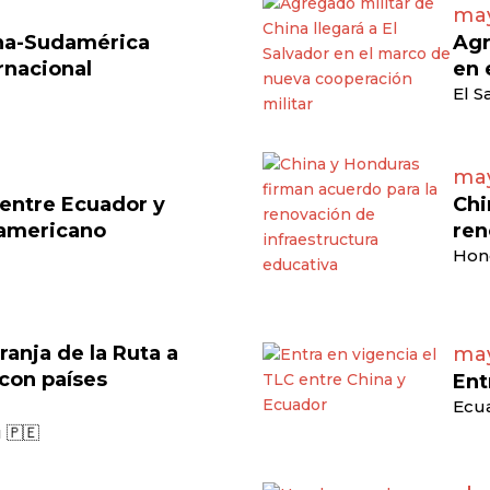
may
ina-Sudamérica
Agr
rnacional
en 
El S
may
 entre Ecuador y
Chi
damericano
ren
Hon
ranja de la Ruta a
may
 con países
Ent
Ecua
 🇵🇪