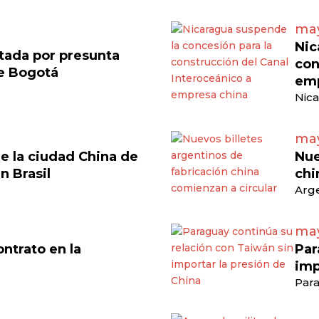
may
Nic
tada por presunta
con
de Bogotá
emp
Nica
may
e la ciudad China de
Nue
en Brasil
chi
Arge
may
ontrato en la
Par
imp
Para