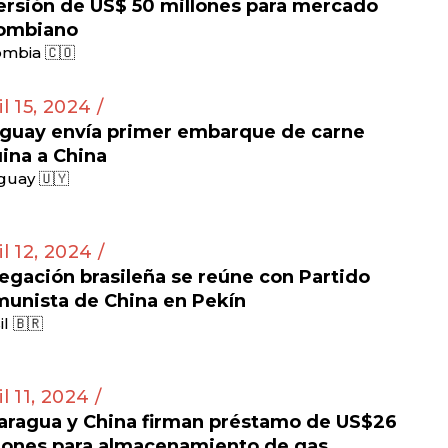
ersión de US$ 50 millones para mercado
ombiano
mbia 🇨🇴
il 15, 2024 /
guay envía primer embarque de carne
ina a China
guay 🇺🇾
il 12, 2024 /
egación brasileña se reúne con Partido
unista de China en Pekín
il 🇧🇷
l 11, 2024 /
aragua y China firman préstamo de US$26
lones para almacenamiento de gas