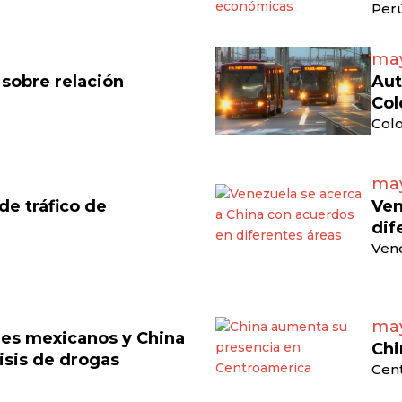
Perú
may
 sobre relación
Aut
Col
Colo
may
e tráfico de
Ven
dif
Vene
may
eles mexicanos y China
Chi
isis de drogas
Cen