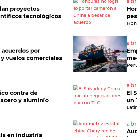
abr
dan proyectos
Hon
ntíficos tecnológicos
pes
Hon
abr
n acuerdos por
Emp
 y vuelos comerciales
meg
Perú
abr
ico contra de
El 
acero y aluminio
un 
Lati
abr
Aut
is en industria