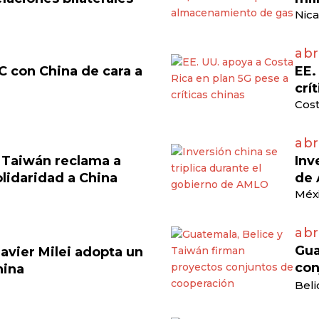
Nica
abr
C con China de cara a
EE.
crí
Cost
abr
, Taiwán reclama a
Inv
olidaridad a China
de
Méxi
abr
Gua
avier Milei adopta un
con
hina
Beli