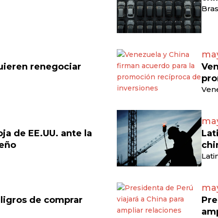
Bras
may
uieren renegociar
Ven
pro
Vene
may
a de EE.UU. ante la
Lat
leño
chi
Lati
may
ligros de comprar
Pre
amp