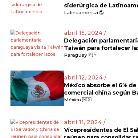
siderúrgica de Latinoam
Latinoamérica 🌎
abril 15, 2024 /
Delegación parlamentaria
Taiwán para fortalecer l
Paraguay 🇵🇾
abril 12, 2024 /
México absorbe el 6% de l
comercial china según B
México 🇲🇽
abril 11, 2024 /
Vicepresidentes de El Sa
reúnen para consolidar re