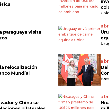
inv
érica
col
Colo
abr
 paraguaya visita
Uru
azos
equ
Uru
abr
a relocalización
Del
anco Mundial
Com
Bras
abri
lvador y China se
Nic
laciones bilaterales
mil